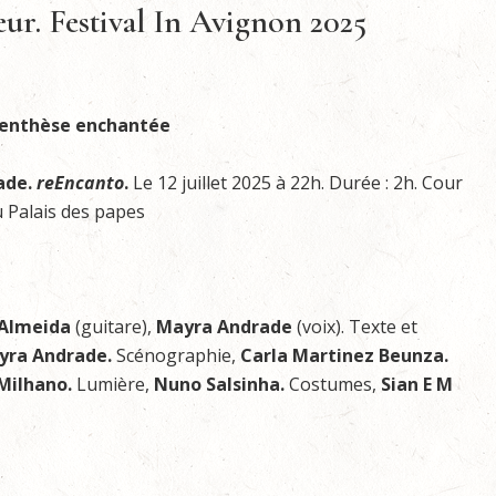
ur. Festival In Avignon 2025
enthèse enchantée
ade.
reEncanto
.
Le 12 juillet 2025 à 22h. Durée : 2h. Cour
 Palais des papes
 Almeida
(guitare),
Mayra Andrade
(voix). Texte et
ra Andrade.
Scénographie,
Carla Martinez Beunza.
 Milhano.
Lumière,
Nuno Salsinha.
Costumes,
Sian E M