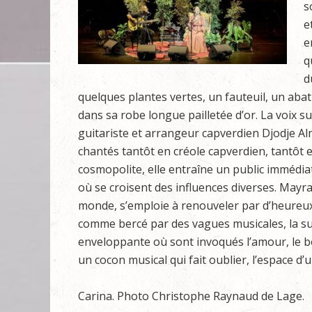
s
e
e
q
d
quelques plantes vertes, un fauteuil, un abat
dans sa robe longue pailletée d’or. La voix 
guitariste et arrangeur capverdien Djodje Al
chantés tantôt en créole capverdien, tantôt 
cosmopolite, elle entraîne un public immédi
où se croisent des influences diverses. May
monde, s’emploie à renouveler par d’heureux 
comme bercé par des vagues musicales, la suit
enveloppante où sont invoqués l’amour, le 
un cocon musical qui fait oublier, l’espace d’
Carina. Photo Christophe Raynaud de Lage.