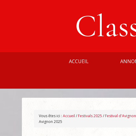
Clas
ACCUEIL
ANNO
Vous êtes ici :
Accueil
/
Festivals 2025
/
Festival d'Avigno
Avignon 2025