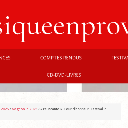
siqueenpro
NCES
COMPTES RENDUS
FESTIV
CD-DVD-LIVRES
n 2025
/
Avignon In 2025
/
« reEncanto ». Cour d’honneur. Festival In