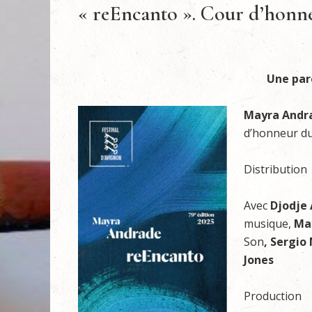
« reEncanto ». Cour d’honne
Une par
Mayra Andr
d’honneur du
Distribution
Avec
Djodje
musique,
May
Son
, Sergio
Jones
Production