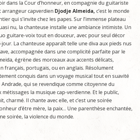
oir dans la Cour d’honneur, en compagnie du guitariste
t arrangeur capverdien
Djodje Almeida,
c’est le monde
ntier qui s’invite chez les papes. Sur l’immense plateau
uasi nu, la chanteuse installe une ambiance intimiste. Un
uo guitare-voix tout en douceur, avec pour seul décor
-jour. La chanteuse apparaît telle une diva aux pieds nus
suave, accompagnée dans une complicité parfaite par le
meida, égrène des morceaux aux accents délicats,
en français, portugais, ou en anglais. Résolument
atement conquis dans un voyage musical tout en suavité
ra Andrade, qui se revendique comme citoyenne du
métissages la musique cap-verdienne. Et le public,
, charmé. Il chante avec elle, et c’est une soirée
bonheur d’être mère, la paix… Une parenthèse enchantée,
une soirée, la violence du monde.