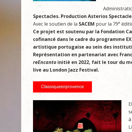
Administratio
Spectacles. Production Asterios Spectacle
e
Avec le soutien de la
SACEM
pour la 79
éditi
Ce projet est soutenu par la Fondation Ca
cofinancé dans le cadre du programme E
artistique portugaise au sein des institut
Représentation en partenariat avec Fra
reEncanto
initié en 2022, fait le tour du
live au London Jazz Festival.
E
s
à
L