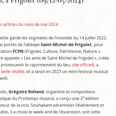
, à Frigolet (09/12-05-2024)
s articles du mois de mai 2024
ette garde les stigmates de l’incendie du 14 juillet 2022,
ux portes de l’abbaye
Saint-Michel-de-Frigolet
, pour
ciation
FCPN
(Frigolet, Culture, Patrimoine, Nature »,
appelée « Les amis de Saint-Michel de Frigolet », créée
 promouvoir le rayonnement du lieu,
site officiel
), a
belle vitalité
, et a lancé en 2023 un mini-festival musical
illi.
ccès,
Grégoire Rolland
, organiste et compositeur,
e
istique du Printemps musical, a conçu une 2
édition
tour de la voix. Souhaitant pérenniser l’événement et
ublic, il a choisi le week-end de l’Ascension, soit cette