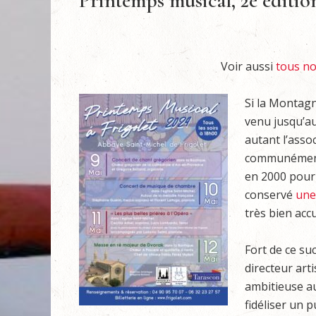
Printemps musical, 2e édition
Voir aussi
tous no
Si la Montagn
venu jusqu’a
autant l’asso
communément 
en 2000 pour
conservé
une 
très bien accue
Fort de ce su
directeur art
ambitieuse au
fidéliser un p