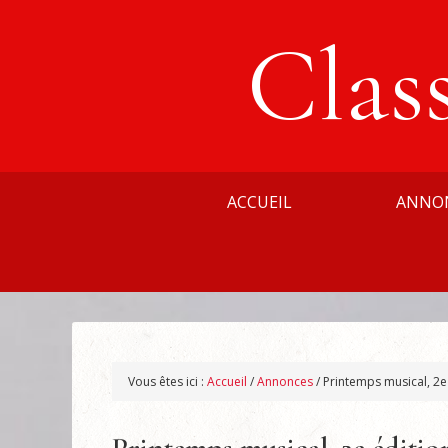
Clas
ACCUEIL
ANNO
Vous êtes ici :
Accueil
/
Annonces
/
Printemps musical, 2e 