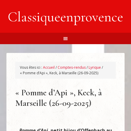
Classiqueenprovence
Vous êtes ici :
Accueil
/
Comptes-rendus
/
Lyrique
/
« Pomme d’Api », Keck, à Marseille (26-09-2025)
« Pomme d’Api », Keck, à
Marseille (26-09-2025)
Pomme d’Api
, petit bijou d’Offenbach au