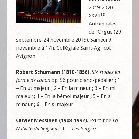
2019-2020.
es
XXVII
Automnales
de l’Orgue (29
septembre-24 novembre 2019). Samedi 9
novembre à 17h, Collégiale Saint-Agricol,
Avignon
Robert Schumann (1810-1856).
Six études en
forme de canon
op. 56 pour piano-pédalier
;
1
– En ut majeur
;
2 – En la mineur
;
3 – En mi
majeur
;
4 – En la bémol majeur
;
5 – En si
mineur
;
6 – En si majeur
Olivier Messiaen (1908-1992).
Extrait de
La
Nativité
du Seigneur
: II. –
Les Bergers