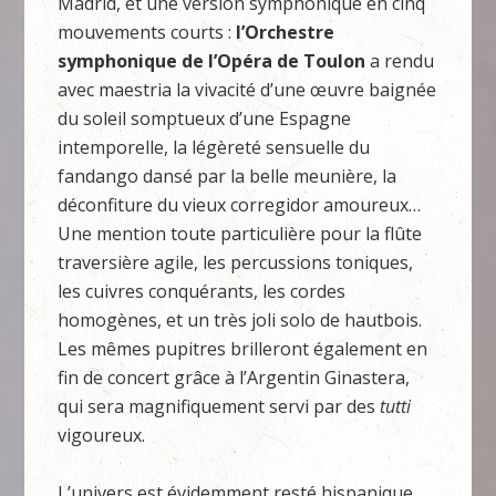
Madrid, et une version symphonique en cinq
mouvements courts :
l’Orchestre
symphonique de l’Opéra de Toulon
a rendu
avec maestria la vivacité d’une œuvre baignée
du soleil somptueux d’une Espagne
intemporelle, la légèreté sensuelle du
fandango dansé par la belle meunière, la
déconfiture du vieux corregidor amoureux…
Une mention toute particulière pour la flûte
traversière agile, les percussions toniques,
les cuivres conquérants, les cordes
homogènes, et un très joli solo de hautbois.
Les mêmes pupitres brilleront également en
fin de concert grâce à l’Argentin Ginastera,
qui sera magnifiquement servi par des
tutti
vigoureux.
L’univers est évidemment resté hispanique