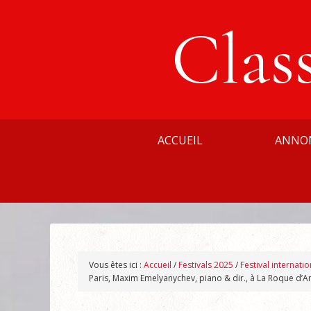
Clas
ACCUEIL
ANNO
Vous êtes ici :
Accueil
/
Festivals 2025
/
Festival internat
Paris, Maxim Emelyanychev, piano & dir., à La Roque d’A