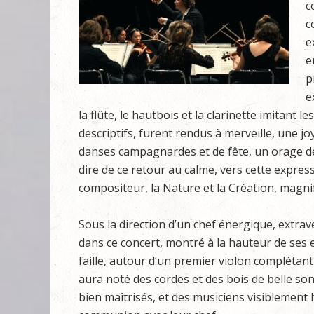
c
c
e
e
p
e
la flûte, le hautbois et la clarinette imitant 
descriptifs, furent rendus à merveille, une 
danses campagnardes et de fête, un orage dé
dire de ce retour au calme, vers cette expre
compositeur, la Nature et la Création, magnif
Sous la direction d’un chef énergique, extrav
dans ce concert, montré à la hauteur de ses ex
faille, autour d’un premier violon complétant
aura noté des cordes et des bois de belle so
bien maîtrisés, et des musiciens visiblement 