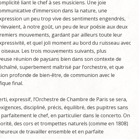
omplicité liant le chef à ses musiciens. Une joie
ommunicative d’immersion dans la nature, une
xpression un peu trop vive des sentiments engendrés,
nlevaient, à notre goût, un peu de leur poésie aux deux
remiers mouvements, gardant par ailleurs toute leur
xpressivité, et quel joli moment au bord du ruisseau avec
les oiseaux. Les trois mouvements suivants, plus
joyeuse réunion de paysans bien dans son contexte de
chaîné, superbement maîtrisé par l’orchestre, et que
ssion profonde de bien-être, de communion avec le
ique final.
erti, expressif, l’Orchestre de Chambre de Paris se sera,
igences, discipliné, précis, équilibré, des pupitres sans
 parfaitement le chef, en particulier dans le concerto. On
norité, des cors et trompettes naturels (comme en 1808)
heureux de travailler ensemble et en parfaite