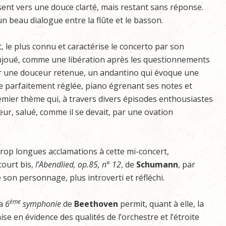
sent vers une douce clarté, mais restant sans réponse.
n beau dialogue entre la flûte et le basson.
 le plus connu et caractérise le concerto par son
njoué, comme une libération après les questionnements
sur une douceur retenue, un andantino qui évoque une
ie parfaitement réglée, piano égrenant ses notes et
remier thème qui, à travers divers épisodes enthousiastes
eur, salué, comme il se devait, par une ovation
trop longues acclamations à cette mi-concert,
court bis,
l’Abendlied, op.85, n° 12
, de
Schumann
, par
e son personnage, plus introverti et réfléchi.
ème
a
6
symphonie
de
Beethoven
permit, quant à elle, la
ise en évidence des qualités de l’orchestre et l’étroite