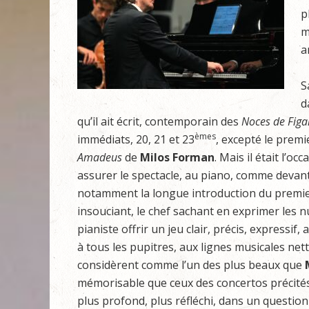
p
m
a
S
d
qu’il ait écrit, contemporain des
Noces de Fig
èmes
immédiats, 20, 21 et 23
, excepté le prem
Amadeus
de
Milos Forman
. Mais il était l’oc
assurer le spectacle, au piano, comme devant 
notamment la longue introduction du premier 
insouciant, le chef sachant en exprimer les nua
pianiste offrir un jeu clair, précis, express
à tous les pupitres, aux lignes musicales net
considèrent comme l’un des plus beaux que
mémorisable que ceux des concertos précité
plus profond, plus réfléchi, dans un questio