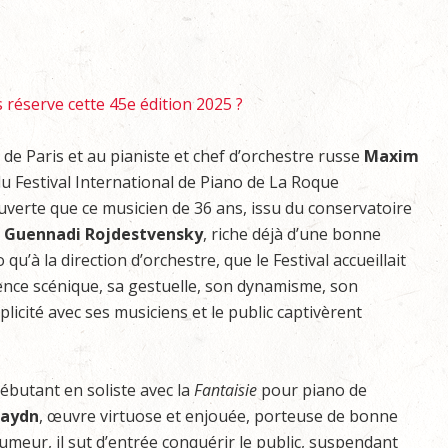
réserve cette 45e édition 2025 ?
de Paris et au pianiste et chef d’orchestre russe
Maxim
u Festival International de Piano de La Roque
ouverte que ce musicien de 36 ans, issu du conservatoire
e
Guennadi Rojdestvensky
, riche déjà d’une bonne
 qu’à la direction d’orchestre, que le Festival accueillait
sence scénique, sa gestuelle, son dynamisme, son
cité avec ses musiciens et le public captivèrent
ébutant en soliste avec la
Fantaisie
pour piano de
aydn
, œuvre virtuose et enjouée, porteuse de bonne
umeur, il sut d’entrée conquérir le public, suspendant