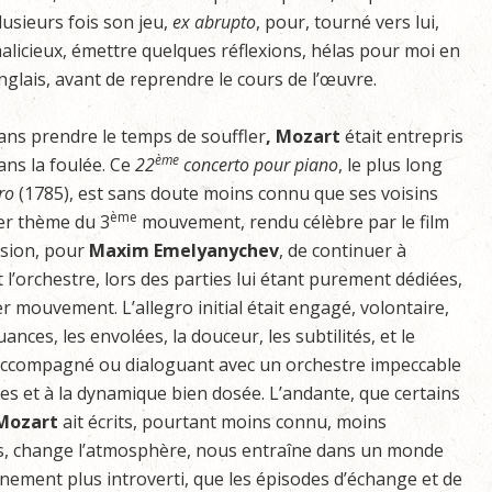
lusieurs fois son jeu,
ex abrupto
, pour, tourné vers lui,
alicieux, émettre quelques réflexions, hélas pour moi en
nglais, avant de reprendre le cours de l’œuvre.
ans prendre le temps de souffler
, Mozart
était entrepris
ème
ans la foulée. Ce
22
concerto pour piano
, le plus long
aro
(1785), est sans doute moins connu que ses voisins
ème
ier thème du 3
mouvement, rendu célèbre par le film
casion, pour
Maxim Emelyanychev
, de continuer à
l’orchestre, lors des parties lui étant purement dédiées,
mouvement. L’allegro initial était engagé, volontaire,
nces, les envolées, la douceur, les subtilités, et le
if, accompagné ou dialoguant avec un orchestre impeccable
tes et à la dynamique bien dosée. L’andante, que certains
Mozart
ait écrits, pourtant moins connu, moins
s, change l’atmosphère, nous entraîne dans un monde
nnement plus introverti, que les épisodes d’échange et de