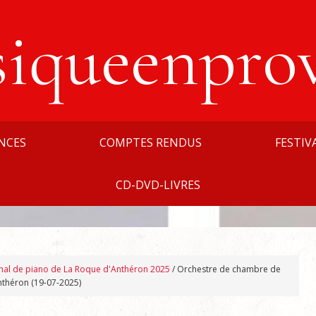
siqueenpro
NCES
COMPTES RENDUS
FESTIV
CD-DVD-LIVRES
ional de piano de La Roque d'Anthéron 2025
/
Orchestre de chambre de
nthéron (19-07-2025)