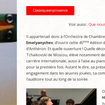
Voir aussi :
Que nous 
Il appartenait donc à l’Orchestre de Chambre 
ème
Emelyanychev
, d’ouvrir cette 45
édition d
d’Anthéron. Et quelle ouverture ! Quelle déc
Tchaïkovski de Moscou, élève notamment d
carrière internationale, aussi à l’aise au piano
pour la première fois. Autant le dire, sa pré
engagement dans les œuvres jouées, sa compli
l’auditoire tout au long de la soirée.
D
H
h