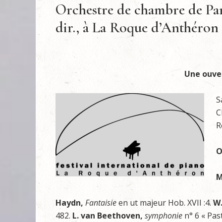
Orchestre de chambre de Pa
dir., à La Roque d’Anthéron 
Une ouve
S
C
R
O
M
Haydn,
Fantaisie
en ut majeur Hob. XVII :4.
W.
482.
L. van Beethoven,
symphonie
n° 6 « Pas