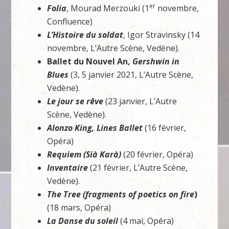
er
Folia
, Mourad Merzouki (1
novembre,
Confluence)
L’Histoire du soldat
, Igor Stravinsky (14
novembre, L’Autre Scène, Vedène).
Ballet du Nouvel An,
Gershwin in
Blues
(3, 5 janvier 2021, L’Autre Scène,
Vedène).
Le jour se rêve
(23 janvier, L’Autre
Scène, Vedène).
Alonzo King, Lines Ballet
(16 février,
Opéra)
Requiem (Sià Karà)
(20 février, Opéra)
Inventaire
(21 février, L’Autre Scène,
Vedène).
The Tree (fragments of poetics on fire
)
(18 mars, Opéra)
La Danse du soleil
(4 mai, Opéra)