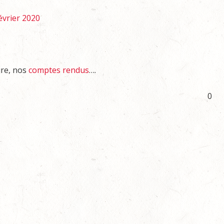
évrier 2020
ure, nos
comptes rendus
….
0