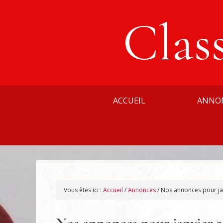
Clas
ACCUEIL
ANNO
Vous êtes ici :
Accueil
/
Annonces
/
Nos annonces pour ja