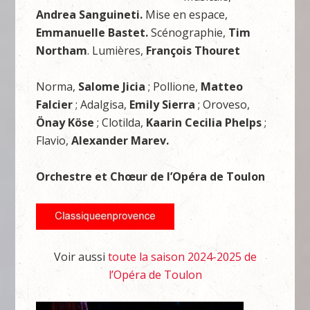
Andrea Sanguineti
.
Mise en espace,
Emmanuelle Bastet.
Scénographie,
Tim
Northam
. Lumières,
François Thouret
Norma,
Salome Jicia
; Pollione,
Matteo
Falcier
; Adalgisa,
Emily Sierra
; Oroveso,
Önay Köse
; Clotilda,
Kaarin Cecilia Phelps
;
Flavio,
Alexander Marev.
Orchestre et Chœur de l’Opéra de Toulon
Voir aussi
toute la saison 2024-2025 de
l’Opéra de Toulon