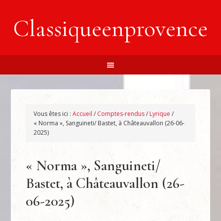
Classiqueenprovence
Vous êtes ici :
Accueil
/
Comptes-rendus
/
Lyrique
/
« Norma », Sanguineti/ Bastet, à Châteauvallon (26-06-
2025)
« Norma », Sanguineti/
Bastet, à Châteauvallon (26-
06-2025)