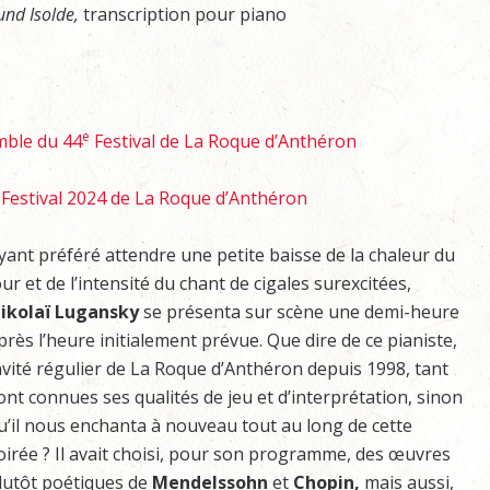
und Isolde,
transcription pour piano
e
mble du 44
Festival de La Roque d’Anthéron
e Festival 2024 de La Roque d’Anthéron
yant préféré attendre une petite baisse de la chaleur du
our et de l’intensité du chant de cigales surexcitées,
ikolaï Lugansky
se présenta sur scène une demi-heure
près l’heure initialement prévue. Que dire de ce pianiste,
nvité régulier de La Roque d’Anthéron depuis 1998, tant
ont connues ses qualités de jeu et d’interprétation, sinon
u’il nous enchanta à nouveau tout au long de cette
oirée ? Il avait choisi, pour son programme, des œuvres
lutôt poétiques de
Mendelssohn
et
Chopin,
mais aussi,