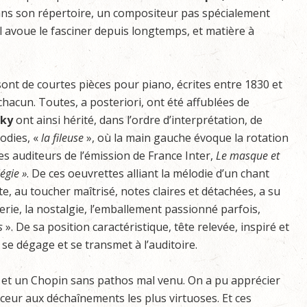
ans son répertoire, un compositeur pas spécialement
il avoue le fasciner depuis longtemps, et matière à
ont de courtes pièces pour piano, écrites entre 1830 et
chacun. Toutes, a posteriori, ont été affublées de
sky
ont ainsi hérité, dans l’ordre d’interprétation, de
odies, «
la fileuse
», où la main gauche évoque la rotation
es auditeurs de l’émission de France Inter,
Le masque et
légie »
. De ces oeuvrettes alliant la mélodie d’un chant
, au toucher maîtrisé, notes claires et détachées, a su
verie, la nostalgie, l’emballement passionné parfois,
s
». De sa position caractéristique, tête relevée, inspiré et
 se dégage et se transmet à l’auditoire.
 et un Chopin sans pathos mal venu. On a pu apprécier
ouceur aux déchaînements les plus virtuoses. Et ces