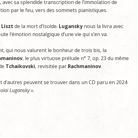
 avec sa splendide transcription de l’immolation de
ion par le feu, vers des sommets pianistiques.
t
Liszt
de la mort d’Isolde.
Lugansky
nous la livra avec
oute l’émotion nostalgique d’une vie qui s’en va.
nt, qui nous valurent le bonheur de trois bis, la
hmaninov
, le plus virtuose prélude n° 7, op. 23 du même
 de
Tchaikovski
, revisitée par
Rachmaninov
.
et d’autres peuvent se trouver dans un CD paru en 2024
olaï Lugansky ».