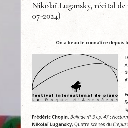
Nikolaï Lugansky, récital de
07-2024)
On a beau le connaître depuis
D
A
d
d
F
R
o
Frédéric Chopin,
Ballade n° 3 op. 47
;
Nocturn
Nikolaï Lugansky,
Quatre scènes du
Crépusc