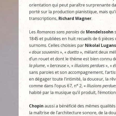
orientation qui peut paraître surprenante d
porté sur la production pianistique, mais qu’
transcriptions,
Richard Wagner
.
Les
Romances sans paroles
de
Mendelssohn
s
1845 et publiées en huit recueils de 6 pièces 
surnoms. Celles choisies par
Nikolaï Lugan
« doux souvenirs
», «
duetto
», mêlant deux mél
d’un rouet et dont le thème est bien connu d
la plume
, «
berceuse
», «
illusions perdues
», «
é
sans paroles et son accompagnement, l’artiste
en dégager toute l’intimité, la douceur, la rê
comme dans l’opus 67, n° 2, «
Illusions perdue
habité par la musique qu’il produit, l’émotion
Chopin
aussi a bénéficié des mêmes qualités
la maîtrise de l’architecture sonore, de la d