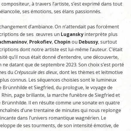
ompositeur, à travers l’artiste, s’est exprimé dans tout
élancolie, ses émotions, ses élans passionnés.
changement d’ambiance. On n’attendait pas forcément
criptions de ses œuvres un
Lugansky
interprète plus
achmaninov
,
Prokofiev
,
Chopin
ou
Debussy
, surtout
riptions dont notre artiste est lui-même l’auteur. C’était
sité qu’il nous était donné d’entendre, une découverte,
on ne datant que de septembre 2023. Son choix s’est porté
ènes du
Crépuscule des dieux
, dont les thèmes et leitmotive
 plus connus. Les séquences choisies sont le lumineux
 Brünnhilde et Siegfried, du prologue, le voyage de
e Rhin, page brillante, la marche funèbre de Siegfried et
e Brünnhilde. Il en résulte comme une sonate en quatre
chaînés d’une trentaine de minutes qui nous replonge
incante dans l’univers romantique wagnérien. Le
nveloppe de ses tourments, de son intensité émotive, de