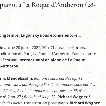
 piano, à La Roque d’Anthéron (28-
 longtemps, Lugansky nous étonne encore…
imanche 28 juillet 2024, 20h, Château de Florans,
uditorium du Parc, La Roque d’Anthéron. Dans le cadre
u
Festival international de piano de La Roque
’Anthéron
élix Mendelssohn,
Romance sans paroles op. 19
;
omance sans paroles op. 38 n° 6
;
Romances sans paroles
p. 67 n° 4, 6 et 2
;
Romance sans paroles op. 85 n° 4
.
e n° 2 op. 27
;
Ballade n° 4 op. 52
. Richard Wagner /
ule des dieux,
transcription pour piano
.
Richard Wagner