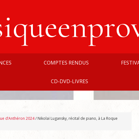
siqueenpro
NCES
COMPTES RENDUS
FESTIV
CD-DVD-LIVRES
que d’Anthéron 2024
/
Nikolaï Lugansky, récital de piano, à La Roque