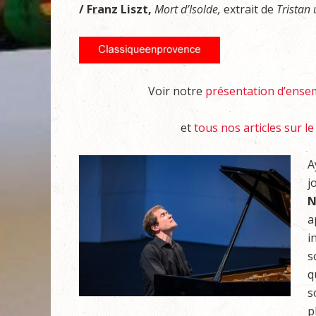
/ Franz Liszt,
Mort d’Isolde,
extrait de
Tristan 
Voir notre
présentation d’ense
et
tous nos articles sur l
A
j
N
a
i
s
q
s
p