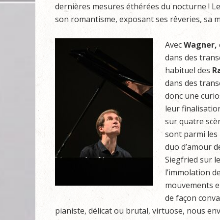
dernières mesures éthérées du nocturne ! Le c
son romantisme, exposant ses rêveries, sa m
Avec
Wagner,
dans des trans
habituel des
R
dans des transc
donc une curio
leur finalisati
sur quatre sc
sont parmi les
duo d’amour de
Siegfried sur l
l’immolation d
mouvements en
de façon conva
pianiste, délicat ou brutal, virtuose, nous e