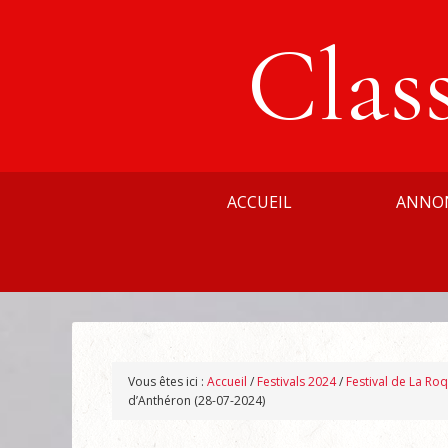
Clas
ACCUEIL
ANNO
Vous êtes ici :
Accueil
/
Festivals 2024
/
Festival de La Ro
d’Anthéron (28-07-2024)