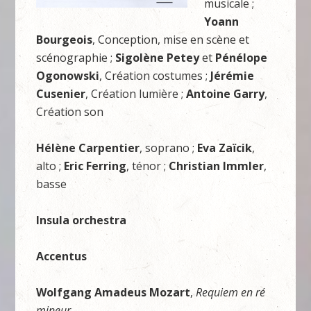
musicale ;
Yoann
Bourgeois
, Conception, mise en scène et
scénographie ;
Sigolène Petey
et
Pénélope
Ogonowski
, Création costumes ;
Jérémie
Cusenier
, Création lumière ;
Antoine Garry
,
Création son
Hélène Carpentier
, soprano ;
Eva Zaïcik
,
alto ;
Eric Ferring
, ténor ;
Christian Immler
,
basse
Insula orchestra
Accentus
Wolfgang Amadeus Mozart
,
Requiem en ré
mineur