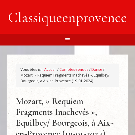
Classiqueenprovence
Vous êtes ici :
Accueil
/
Comptes-rendus
/
Danse
/
Mozart, « Requiem Fragments Inachevés », Equilbey/
Bourgeois, à Aix-en-Provence (19-01-2024)
Mozart, « Requiem
Fragments Inachevés »,
Equilbey/ Bourgeois, à Aix-
en-Provence (19-01-2024)