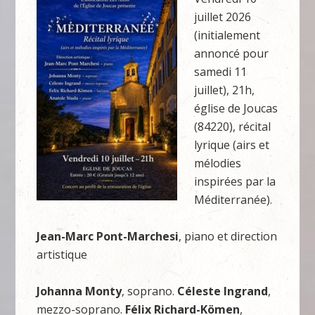
juillet 2026
(initialement
annoncé pour
samedi 11
juillet), 21h,
église de Joucas
(84220), récital
lyrique (airs et
mélodies
inspirées par la
Méditerranée).
Jean-Marc Pont-Marchesi
, piano et direction
artistique
Johanna Monty
, soprano.
Céleste Ingrand
,
mezzo-soprano.
Félix Richard-Kömen
,