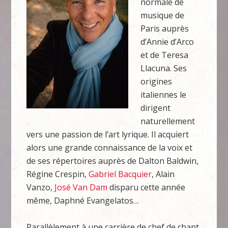
normale de
musique de
Paris auprès
d’Annie d’Arco
et de Teresa
Llacuna. Ses
origines
italiennes le
dirigent
naturellement
vers une passion de l’art lyrique. Il acquiert
alors une grande connaissance de la voix et
de ses répertoires auprès de Dalton Baldwin,
Régine Crespin,
Gabriel Bacquier
, Alain
Vanzo,
José Van Dam
disparu cette année
même, Daphné Evangelatos…
Parallèlement à une carrière de chef de chant,