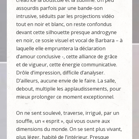
créatrice la bouscule et la sublime. Un peu
assourdis parfois par une bande-son
intrusive, séduits par les projections vidéo
tout en noir et blanc, on reste confondus
devant cette silhouette presque androgyne
en noir, ce sosie visuel et vocal de Barbara – à
laquelle elle empruntera la déclaration
d’amour conclusive -, cette alliance de grâce
et de vigueur, cette énergie communicative.
Drôle d’impression, difficile d’analyser.
D’ailleurs, aucune envie de le faire. La salle,
debout, multiplie les applaudissements, pour
mieux prolonger ce moment exceptionnel.
On ne sent soulevé, traverse, irrigué, par un
souffle, un « esprit », qui vous ouvre aux
dimensions du monde. On se sent plus vivant,
plus léger, habité de l’intérieur. Presque