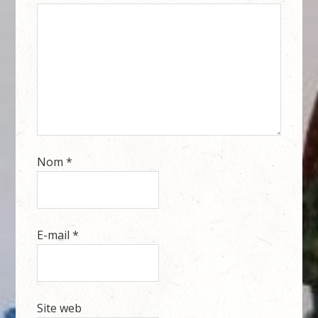
Nom
*
E-mail
*
Site web