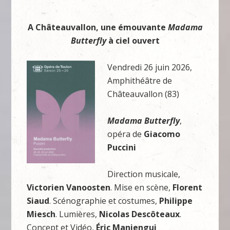
A Châteauvallon, une émouvante
Madama
Butterfly
à ciel ouvert
Vendredi 26 juin 2026,
Amphithéâtre de
Châteauvallon (83)
Madama Butterfly
,
opéra de
Giacomo
Puccini
Direction musicale,
Victorien Vanoosten
. Mise en scène,
Florent
Siaud
. Scénographie et costumes,
Philippe
Miesch
. Lumières,
Nicolas Descôteaux
.
Concept et Vidéo,
Éric Maniengui