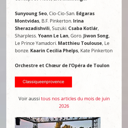
Sunyoung Seo
, Cio-Cio-San.
Edgaras
Montvidas
, B.F. Pinkerton.
Irina
Sherazadishvili
, Suzuki.
Csaba Kotlár
,
Sharpless.
Yoann Le Lan
, Goro.
Jiwon Song
,
Le Prince Yamadori.
Matthieu Toulouse
, Le
bonze.
Kaarin Cecilia Phelps
, Kate Pinkerton
Orchestre et Chœur de l’Opéra de Toulon
Voir aussi
tous nos articles du mois de juin
2026