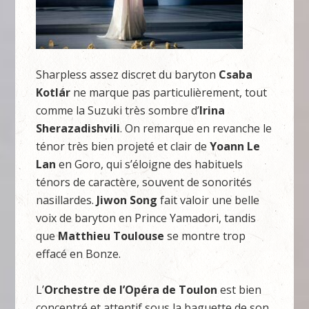
Sharpless assez discret du baryton
Csaba
Kotlár
ne marque pas particulièrement, tout
comme la Suzuki très sombre d’
Irina
Sherazadishvili
. On remarque en revanche le
ténor très bien projeté et clair de
Yoann Le
Lan
en Goro, qui s’éloigne des habituels
ténors de caractère, souvent de sonorités
nasillardes.
Jiwon Song
fait valoir une belle
voix de baryton en Prince Yamadori, tandis
que
Matthieu Toulouse
se montre trop
effacé en Bonze.
L’
Orchestre de l’Opéra de Toulon
est bien
concentré et attentif sous la baguette de son