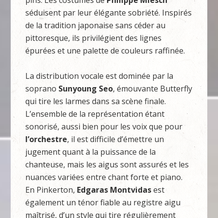
pins. Les costumes de
Philippe
Miesch
séduisent par leur élégante sobriété. Inspirés
de la tradition japonaise sans céder au
pittoresque, ils privilégient des lignes
épurées et une palette de couleurs raffinée.
La distribution vocale est dominée par la
soprano
Sunyoung Seo
, émouvante Butterfly
qui tire les larmes dans sa scène finale.
L’ensemble de la représentation étant
sonorisé, aussi bien pour les voix que pour
l’orchestre
, il est difficile d’émettre un
jugement quant à la puissance de la
chanteuse, mais les aigus sont assurés et les
nuances variées entre chant forte et piano.
En Pinkerton,
Edgaras Montvidas
est
également un ténor fiable au registre aigu
maîtrisé, d’un style qui tire régulièrement