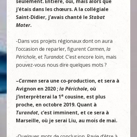
seulement. Entière, oui, mais alors que
j’étais dans les chœurs. A la collégiale
Saint-Didier, j’avais chanté le
Stabat
Mater
.
-Dans vos projets régionaux dont on aura
l’occasion de reparler, figurent
Carmen
,
la
Périchole
, et
Turandot
. C’est encore loin, mais
pouvez-vous nous dire quelques mots ?
–
Carmen
sera une co-production, et sera à
Avignon en 2020 ;
la Périchole
, où
e
j’interprèterai la 1
cousine, est plus
proche, en octobre 2019. Quant à
Turandot
, c’est imminent, et ce sera à
Marseille, où je serai Liu, au mois de mai.
-Quelques mots de conclusion. Ravie d’être à