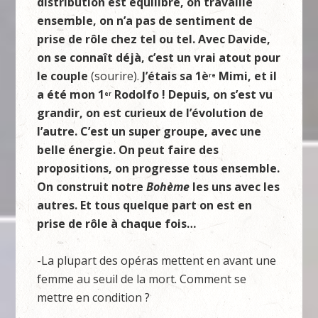
distribution est équilibré, on travaille
ensemble, on n’a pas de sentiment de
prise de rôle chez tel ou tel. Avec Davide,
on se connaît déjà, c’est un vrai atout pour
le couple
(sourire).
J’étais sa 1è
Mimi, et il
re
a été mon 1
Rodolfo ! Depuis, on s’est vu
er
grandir, on est curieux de l’évolution de
l’autre. C’est un super groupe, avec une
belle énergie. On peut faire des
propositions, on progresse tous ensemble.
On construit notre
Bohème
les uns avec les
autres. Et tous quelque part on est en
prise de rôle à chaque fois…
-La plupart des opéras mettent en avant une
femme au seuil de la mort. Comment se
mettre en condition ?