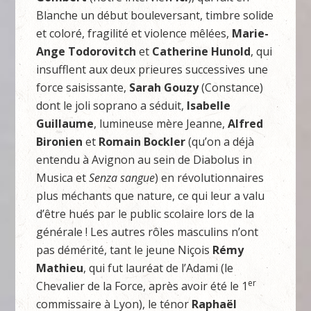
Blanche un début bouleversant, timbre solide
et coloré, fragilité et violence mêlées,
Marie-
Ange Todorovitch
et
Catherine Hunold
, qui
insufflent aux deux prieures successives une
force saisissante,
Sarah Gouzy
(Constance)
dont le joli soprano a séduit,
Isabelle
Guillaume
, lumineuse mère Jeanne,
Alfred
Bironien
et
Romain Bockler
(qu’on a déjà
entendu à Avignon au sein de Diabolus in
Musica et
Senza sangue
) en révolutionnaires
plus méchants que nature, ce qui leur a valu
d’être hués par le public scolaire lors de la
générale ! Les autres rôles masculins n’ont
pas démérité, tant le jeune Niçois
Rémy
Mathieu
, qui fut lauréat de l’Adami (le
er
Chevalier de la Force, après avoir été le 1
commissaire à Lyon), le ténor
Raphaël