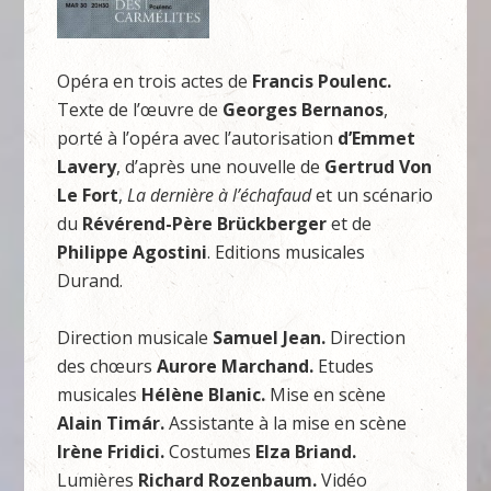
Opéra en trois actes de
Francis Poulenc.
Texte de l’œuvre de
Georges Bernanos
,
porté à l’opéra avec l’autorisation
d’Emmet
Lavery
, d’après une nouvelle de
Gertrud Von
Le Fort
,
La dernière à l’échafaud
et un scénario
du
Révérend-Père Brückberger
et de
Philippe Agostini
. Editions musicales
Durand.
Direction musicale
Samuel Jean.
Direction
des chœurs
Aurore Marchand.
Etudes
musicales
Hélène Blanic
.
Mise en scène
Alain Tim
á
r.
Assistante à la mise en scène
Irène Fridici.
Costumes
Elza Briand.
Lumières
Richard Rozenbaum.
Vidéo