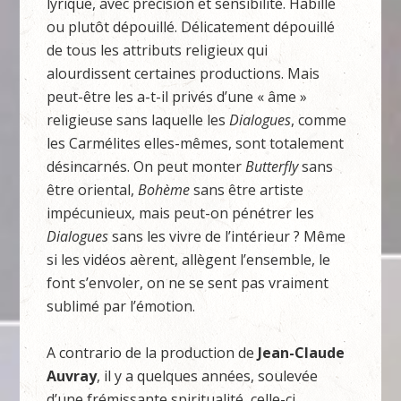
lyrique, avec précision et sensibilité. Habillé
ou plutôt dépouillé. Délicatement dépouillé
de tous les attributs religieux qui
alourdissent certaines productions. Mais
peut-être les a-t-il privés d’une « âme »
religieuse sans laquelle les
Dialogues
, comme
les Carmélites elles-mêmes, sont totalement
désincarnés. On peut monter
Butterfly
sans
être oriental,
Bohème
sans être artiste
impécunieux, mais peut-on pénétrer les
Dialogues
sans les vivre de l’intérieur ? Même
si les vidéos aèrent, allègent l’ensemble, le
font s’envoler, on ne se sent pas vraiment
sublimé par l’émotion.
A contrario de la production de
Jean-Claude
Auvray
, il y a quelques années, soulevée
d’une frémissante spiritualité, celle-ci,