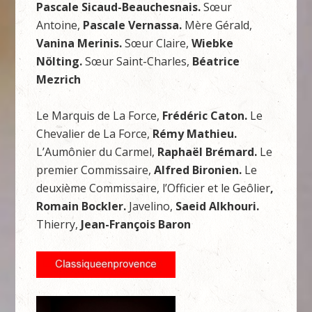
Pascale Sicaud-Beauchesnais.
Sœur
Antoine,
Pascale Vernassa.
Mère Gérald,
Vanina Merinis.
Sœur Claire,
Wiebke
Nölting.
Sœur Saint-Charles,
Béatrice
Mezrich
Le Marquis de La Force,
Frédéric Caton.
Le
Chevalier de La Force,
Rémy Mathieu.
L’Aumônier du Carmel,
Raphaël Brémard.
Le
premier Commissaire,
Alfred Bironien.
Le
deuxième Commissaire, l’Officier et le Geôlier
,
Romain Bockler.
Javelino,
Saeid Alkhouri.
Thierry,
Jean-François Baron