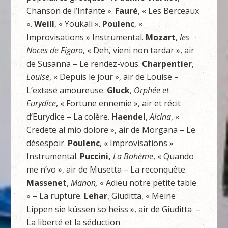
Chanson de l’Infante ».
Fauré
, « Les Berceaux
».
Weill
, « Youkali ».
Poulenc
, «
Improvisations » Instrumental.
Mozart
,
les
Noces de Figaro
, « Deh, vieni non tardar », air
de Susanna – Le rendez-vous.
Charpentier
,
Louise
, « Depuis le jour », air de Louise –
L’extase amoureuse.
Gluck
,
Orphée et
Eurydice
, « Fortune ennemie », air et récit
d’Eurydice – La colère.
Haendel
,
Alcina
, «
Credete al mio dolore », air de Morgana – Le
désespoir.
Poulenc
, « Improvisations »
Instrumental.
Puccini,
La Bohème
, « Quando
me n’vo », air de Musetta – La reconquête.
Massenet
,
Manon,
« Adieu notre petite table
» – La rupture.
Lehar
, Giuditta, « Meine
Lippen sie küssen so heiss », air de Giuditta –
La liberté et la séduction