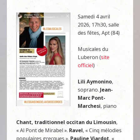
Samedi 4 avril
2026, 17h30, salle
des fêtes, Apt (84)
Musicales du
Luberon (
site
officiel
)
Lili Aymonino
,
soprano.
Jean-
Marc Pont-
Marchesi
, piano
Chant, traditionnel occitan du Limousin
,
« Al Pont de Mirabel ».
Ravel
, « Cinq mélodies
populaires grecques ».
Pauline Viardot
, «