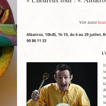
« L’heureux tour ! ». Albatr
Voir aussi
tous
Albatros, 10h45, 1h 10, du 6 au 29 juillet.
R
90 86 11 33
L’
I
s
s
f
A
s
s