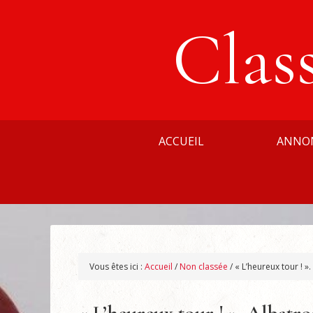
Clas
ACCUEIL
ANNO
Vous êtes ici :
Accueil
/
Non classée
/
« L’heureux tour ! »