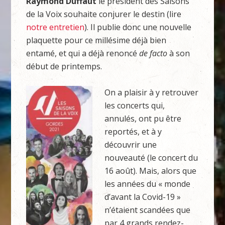
Raymond Duffaut
le président des Saisons
de la Voix souhaite conjurer le destin (lire
notre entretien
). Il publie donc une nouvelle
plaquette pour ce millésime déjà bien
entamé, et qui a déjà renoncé
de facto
à son
début de printemps.
On a plaisir à y retrouver
les concerts qui,
annulés, ont pu être
reportés, et à y
découvrir une
nouveauté (le concert du
16 août). Mais, alors que
les années du « monde
d’avant la Covid-19 »
n’étaient scandées que
par 4 grands rendez-