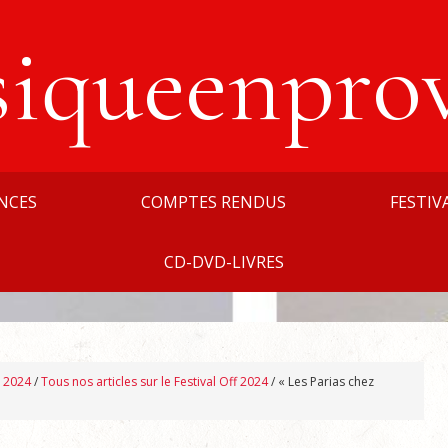
siqueenpro
NCES
COMPTES RENDUS
FESTIV
CD-DVD-LIVRES
n 2024
/
Tous nos articles sur le Festival Off 2024
/
« Les Parias chez