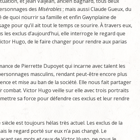
ituation, et Jean Valjean, ancien bagnard, tous deux
ersonnages des
Misérables
; mais aussi Claude Gueux, du
e quoi nourrir sa famille et enfin Gwynplaine de
isage pour qu’il ait tout le temps ce sourire. À travers eux,
 les exclus d’aujourd’hui, elle interroge le regard que
ictor Hugo, de le faire changer pour rendre aux parias
ance de Pierrette Dupoyet qui incarne avec talent les
s personnages masculins, rendant peut-être encore plus
ence et mise au ban de la société. Elle nous fait partager
 combat. Victor Hugo veille sur elle avec trois portraits
ansmettre sa force pour défendre ces exclus et leur rendre
siècle est toujours hélas très actuel. Les exclus de la
is le regard porté sur eux n’a pas changé. Le
açant ses mots et ceux de Victor Hugo, ne nous le