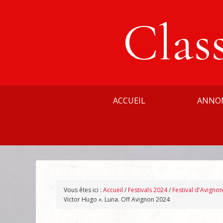
Clas
ACCUEIL
ANNO
Vous êtes ici :
Accueil
/
Festivals 2024
/
Festival d'Avigno
Victor Hugo ». Luna. Off Avignon 2024