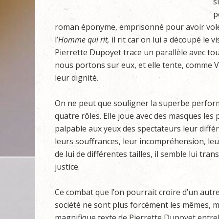
s
p
roman éponyme, emprisonné pour avoir volé d
l’
Homme qui rit,
il rit car on lui a découpé le v
Pierrette Dupoyet trace un parallèle avec tous
nous portons sur eux, et elle tente, comme V
leur dignité.
On ne peut que souligner la superbe perform
quatre rôles. Elle joue avec des masques le
palpable aux yeux des spectateurs leur différ
leurs souffrances, leur incompréhension, leur
de lui de différentes tailles, il semble lui tr
justice.
Ce combat que l’on pourrait croire d’un autre 
société ne sont plus forcément les mêmes, ma
magnifique texte de Pierrette Dupoyet entrel