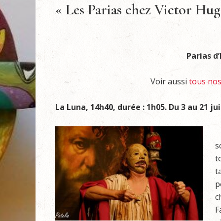
« Les Parias chez Victor Hu
Parias d’
Voir aussi
tous nos 
La Luna, 14h40, durée : 1h05.
Du 3 au 21 ju
C
s
t
t
p
c
F