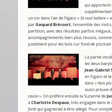
qui apportent 
supplémentair
un cor dans l’air de Figaro «
Se vuol ballare
» e
par
Gaspard Brécourt
, l’ensemble des inst
partition, avec des résultats parfois inégaux
accompagnements bien plus réussis, comme
justement pour les bois sur fond de pizzicati
La partie voca
les deux baryt
Jean-Gabriel 
en Figaro et l
dans «
Non
più
aussi preuve d
causa
». On préfère ensuite la Suzanne de
Ju
à
Charlotte Despaux
, très engagée dans le 
forte
qui gagnerait à être allégé. Pour complé