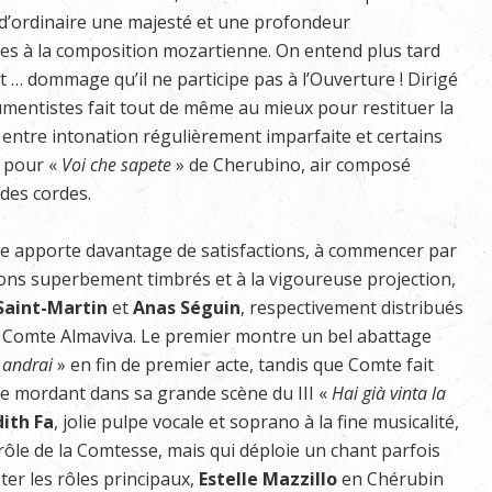
d’ordinaire une majesté et une profondeur
es à la composition mozartienne. On entend plus tard
t … dommage qu’il ne participe pas à l’Ouverture ! Dirigé
rumentistes fait tout de même au mieux pour restituer la
, entre intonation régulièrement imparfaite et certains
 pour «
Voi
che
sapete
» de Cherubino, air composé
 des cordes.
le apporte davantage de satisfactions, à commencer par
ons superbement timbrés et à la vigoureuse projection,
Saint-Martin
et
Anas Séguin
, respectivement distribués
e Comte Almaviva. Le premier montre un bel abattage
andrai
» en fin de premier acte, tandis que Comte fait
e mordant dans sa grande scène du III «
Hai
già
vinta
la
dith Fa
, jolie pulpe vocale et soprano à la fine musicalité,
rôle de la Comtesse, mais qui déploie un chant parfois
ter les rôles principaux,
Estelle Mazzillo
en Chérubin