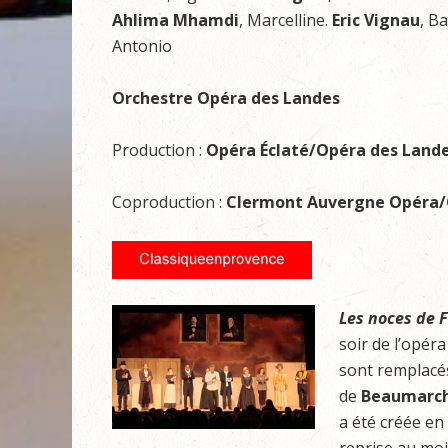
Ahlima Mhamdi
, Marcelline.
Eric Vignau
, Ba
Antonio
Orchestre Opéra des Landes
Production :
Opéra Éclaté/Opéra des Land
Coproduction :
Clermont Auvergne Opéra/
Les noces de 
soir de l’opér
sont remplacés
de
Beaumarch
a été créée e