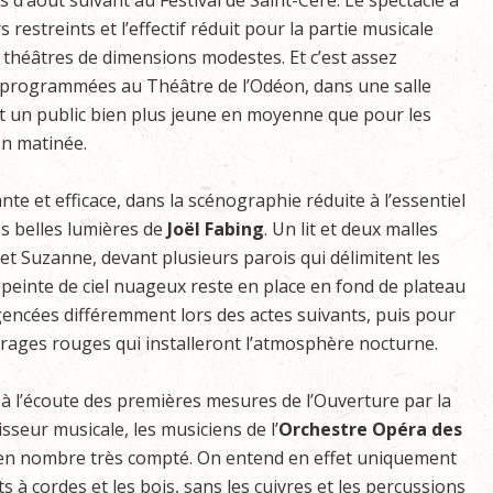
s d’août suivant au Festival de Saint-Céré. Le spectacle a
 restreints et l’effectif réduit pour la partie musicale
s théâtres de dimensions modestes. Et c’est assez
programmées au Théâtre de l’Odéon, dans une salle
t un public bien plus jeune en moyenne que pour les
en matinée.
nte et efficace, dans la scénographie réduite à l’essentiel
es belles lumières de
Joël Fabing
. Un lit et deux malles
et Suzanne, devant plusieurs parois qui délimitent les
 peinte de ciel nuageux reste en place en fond de plateau
gencées différemment lors des actes suivants, puis pour
airages rouges qui installeront l’atmosphère nocturne.
 à l’écoute des premières mesures de l’Ouverture par la
isseur musicale, les musiciens de l’
Orchestre Opéra des
en nombre très compté. On entend en effet uniquement
 à cordes et les bois, sans les cuivres et les percussions