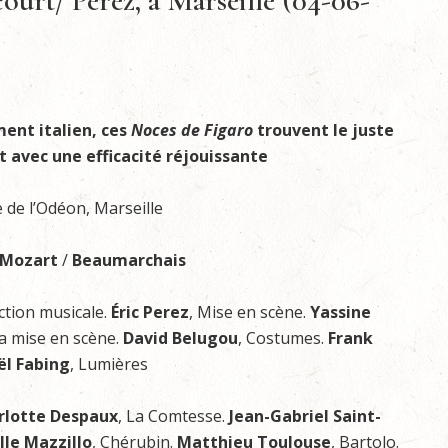
ourt/ Perez, à Marseille (04-06-
ent italien, ces
Noces de Figaro
trouvent le juste
t avec une efficacité réjouissante
e de l’Odéon, Marseille
Mozart
/
Beaumarchais
ection musicale.
Éric Perez
, Mise en scène.
Yassine
la mise en scène.
David Belugou
, Costumes.
Frank
ël Fabing
, Lumières
lotte Despaux
, La Comtesse.
Jean-Gabriel Saint-
lle Mazzillo
, Chérubin.
Matthieu Toulouse
, Bartolo.