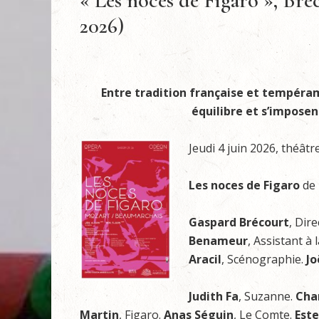
« Les noces de Figaro », Bréc
2026)
Entre tradition française et tempéram
équilibre et s’imposen
Jeudi 4 juin 2026, théâtr
Les noces de Figaro
de
Gaspard Brécourt
, Dir
Benameur
, Assistant à 
Aracil
, Scénographie.
Jo
Judith Fa
, Suzanne.
Char
Martin
, Figaro.
Anas Séguin
, Le Comte.
Este