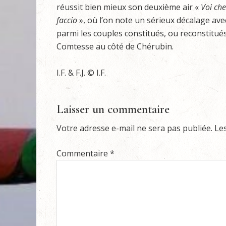
réussit bien mieux son deuxième air «
Voi
che
faccio
», où l’on note un sérieux décalage avec 
parmi les couples constitués, ou reconstitués
Comtesse au côté de Chérubin.
I.F. & F.J. © I.F.
Laisser un commentaire
Votre adresse e-mail ne sera pas publiée.
Le
Commentaire
*