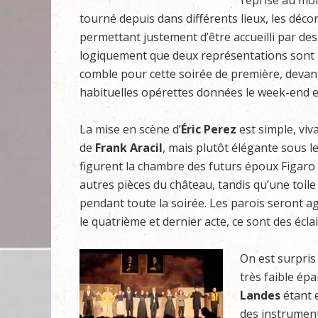
reprise au moi
tourné depuis dans différents lieux, les décors
permettant justement d’être accueilli par de
logiquement que deux représentations sont 
comble pour cette soirée de première, devan
habituelles opérettes données le week-end 
La mise en scène d’
Éric Perez
est simple, viva
de
Frank Aracil
, mais plutôt élégante sous l
figurent la chambre des futurs époux Figaro 
autres pièces du château, tandis qu’une toile
pendant toute la soirée. Les parois seront a
le quatrième et dernier acte, ce sont des écl
On est surpris
très faible épa
Landes
étant 
des instruments