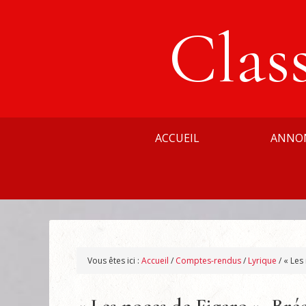
Clas
ACCUEIL
ANNO
Vous êtes ici :
Accueil
/
Comptes-rendus
/
Lyrique
/
« Les 