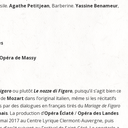
sile.
Agathe Petitjean
, Barberine.
Yassine Benameur
,
es
Opéra de Massy
Figaro
ou plutôt
Le nozze di Figaro
, puisqu’il s’agit bien ce
a de
Mozart
dans l’original italien, même si les récitatifs
 par des dialogues en français tirés du
Mariage
de
Figaro
ais
. La production d’
Opéra Éclaté
/
Opéra
des
Landes
n mai 2017 au Centre Lyrique Clermont-Auvergne, puis