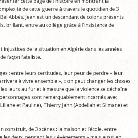
résenter cette page de l’histoire en montrant la
omplexité de cette guerre à travers le quotidien de 3
i Bel Abbès. Jean est un descendant de colons présents
, brillant, entre au collège grâce à l’insistance de
t injustices de la situation en Algérie dans les années
e façon fataliste.
 : entre leurs certitudes, leur peur de perdre « leur
arrivera à vivre ensemble », « on peut changer les choses
e les leurs au fur et à mesure que la violence se déchaîne
es personnages sont remarquablement incarnés avec
iliane et Pauline), Thierry Jahn (Abdellah et Slimane) et
construit, de 3 scènes : la maison et l’école, entre
tre les deux, pendant les « événements » mais aussi en