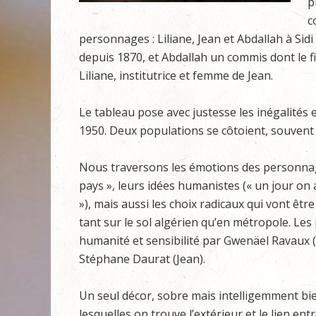
p
c
personnages : Liliane, Jean et Abdallah à Sid
depuis 1870, et Abdallah un commis dont le fils
Liliane, institutrice et femme de Jean.
Le tableau pose avec justesse les inégalités e
1950. Deux populations se côtoient, souvent d
Nous traversons les émotions des personnages
pays », leurs idées humanistes (« un jour on 
»), mais aussi les choix radicaux qui vont êtr
tant sur le sol algérien qu’en métropole. L
humanité et sensibilité par Gwenäel Ravaux (L
Stéphane Daurat (Jean).
Un seul décor, sobre mais intelligemment bien 
lesquelles on trouve l’extérieur et le lien en