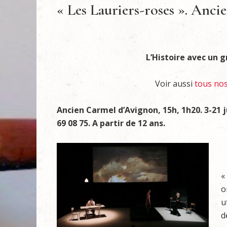
« Les Lauriers-roses ». Anc
L’Histoire avec un g
Voir aussi
tous nos 
Ancien Carmel d’Avignon, 15h, 1h20. 3-21 jui
69 08 75. A partir de 12 ans.
«
o
u
d