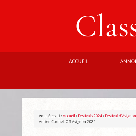
Clas
ACCUEIL
ANNO
Vous êtes ici :
Accueil
/
Festivals 2024
/
Festival d'Avigno
Ancien Carmel. Off Avignon 2024