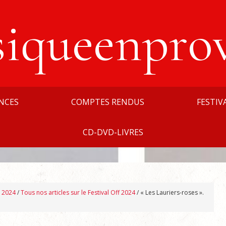
siqueenpro
NCES
COMPTES RENDUS
FESTIV
CD-DVD-LIVRES
n 2024
/
Tous nos articles sur le Festival Off 2024
/
« Les Lauriers-roses ».