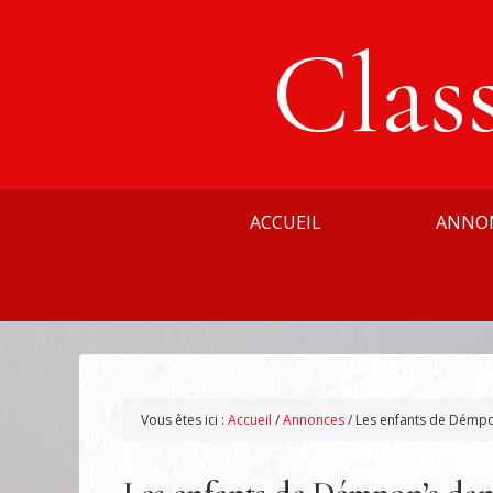
Clas
ACCUEIL
ANNO
Vous êtes ici :
Accueil
/
Annonces
/
Les enfants de Démpop