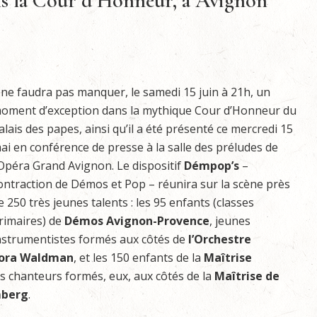
ns la Cour d’Honneur, à Avignon
l ne faudra pas manquer, le samedi 15 juin à 21h, un
oment d’exception dans la mythique Cour d’Honneur du
alais des papes, ainsi qu’il a été présenté ce mercredi 15
ai en conférence de presse à la salle des préludes de
’Opéra Grand Avignon. Le dispositif
Démpop’s
–
ontraction de Démos et Pop – réunira sur la scène près
e 250 très jeunes talents : les 95 enfants (classes
rimaires) de
Démos Avignon-Provence
, jeunes
nstrumentistes formés aux côtés de
l’Orchestre
ora Waldman
, et les 150 enfants de la
Maîtrise
es chanteurs formés, eux, aux côtés de la
Maîtrise de
mberg
.