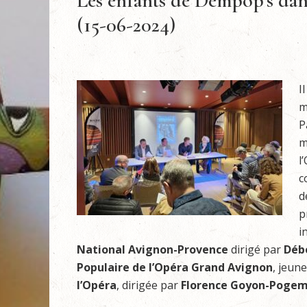
Les enfants de Démpop’s da
(15-06-2024)
I
m
P
m
l
c
d
p
i
National Avignon-Provence
dirigé par
Déb
Populaire de l’Opéra Grand Avignon
, jeun
l’Opéra
, dirigée par
Florence Goyon-Poge