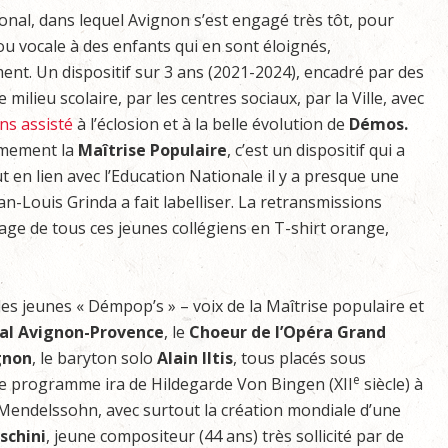
ational, dans lequel Avignon s’est engagé très tôt, pour
 ou vocale à des enfants qui en sont éloignés,
nt. Un dispositif sur 3 ans (2021-2024), encadré par des
 milieu scolaire, par les centres sociaux, par la Ville, avec
ns assisté
à l’éclosion et à la belle évolution de
Démos.
timement la
Maîtrise Populaire
, c’est un dispositif qui a
en lien avec l’Education Nationale il y a presque une
n-Louis Grinda a fait labelliser. La retransmissions
age de tous ces jeunes collégiens en T-shirt orange,
 les jeunes « Démpop’s » – voix de la Maîtrise populaire et
al Avignon-Provence
, le
Choeur de l’Opéra Grand
gnon
, le baryton solo
Alain Iltis
, tous placés sous
e
Le programme ira de Hildegarde Von Bingen (XII
siècle) à
Mendelssohn, avec surtout la création mondiale d’une
schini
, jeune compositeur (44 ans) très sollicité par de