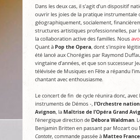
Dans les deux cas, il s’agit d’un dispositif n
ouvrir les joies de la pratique instrumentale
géographiquement, socialement, financièreme
structures artistiques professionnelles, par le
la collaboration active des familles. Nous
avo
Quant à
Pop the Opera
, dont s’inspire légi
été lancé aux Chorégies par Raymond Duffaut 
vingtaine d’années, et que son successeur Jea
télévisée de Musiques en Fête a répandu l’im
chantant avec enthousiasme.
Le concert de fin de cycle réunira donc, avec
instruments de Démos -,
l’
Orchestre
nation
Avignon
, la
Maîtrise de l’Opéra Grand Avi
l’énergique direction de
Débora
Waldman
. 
Benjamin Britten en passant par Mozart ou 
Cantate
, commande passée à
Matteo France