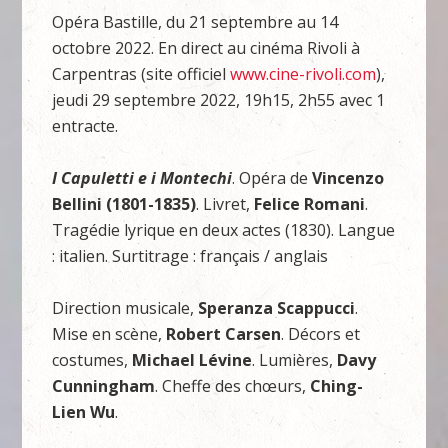
Opéra Bastille, du 21 septembre au 14
octobre 2022. En direct au cinéma Rivoli à
Carpentras (site officiel
www.cine-rivoli.com
),
jeudi 29 septembre 2022, 19h15, 2h55 avec 1
entracte.
I Capuletti e i Montechi
. Opéra de
Vincenzo
Bellini (1801-1835)
. Livret,
Felice Romani
.
Tragédie lyrique en deux actes (1830). Langue
: italien. Surtitrage : français / anglais
Direction musicale,
Speranza Scappucci
.
Mise en scène,
Robert Carsen
. Décors et
costumes,
Michael Lévine
. Lumières,
Davy
Cunningham
. Cheffe des chœurs,
Ching-
Lien Wu
.