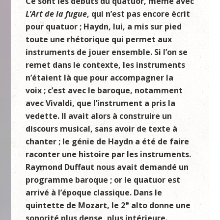
Ce sont les débuts du quatuor, même avec
L’Art de la fugue
, qui n’est pas encore écrit
pour quatuor ; Haydn, lui, a mis sur pied
toute une rhétorique qui permet aux
instruments de jouer ensemble. Si l’on se
remet dans le contexte, les instruments
n’étaient là que pour accompagner la
voix ; c’est avec le baroque, notamment
avec Vivaldi, que l’instrument a pris la
vedette. Il avait alors à construire un
discours musical, sans avoir de texte à
chanter ; le génie de Haydn a été de faire
raconter une histoire par les instruments.
Raymond Duffaut nous avait demandé un
programme baroque ; or le quatuor est
arrivé à l’époque classique. Dans le
e
quintette de Mozart, le 2
alto donne une
sonorité plus dense, plus intérieure.