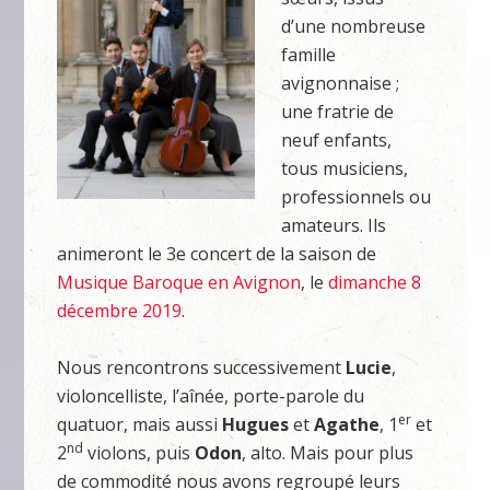
d’une nombreuse
famille
avignonnaise ;
une fratrie de
neuf enfants,
tous musiciens,
professionnels ou
amateurs. Ils
animeront le 3e concert de la saison de
Musique Baroque en Avignon
, le
dimanche 8
décembre 2019
.
Nous rencontrons successivement
Lucie
,
violoncelliste, l’aînée, porte-parole du
er
quatuor, mais aussi
Hugues
et
Agathe
, 1
et
nd
2
violons, puis
Odon
, alto. Mais pour plus
de commodité nous avons regroupé leurs