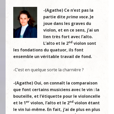
-(Agathe) Ce n’est pas la
partie dite
prima voce
. Je
joue dans les graves du
violon, et en ce sens, j’ai un
lien très fort avec l’alto.
nd
L’alto et le 2
violon sont
les fondations du quatuor, ils font
ensemble un véritable travail de fond.
-C’est en quelque sorte la charnière ?
-(Agathe) Oui, on connaît la comparaison
que font certains musiciens avec le vin : la
bouteille, et l’étiquette pour le violoncelle
er
nd
et le 1
violon, l’alto et le 2
violon étant
le vin lui-même. En fait, j’ai de plus en plus