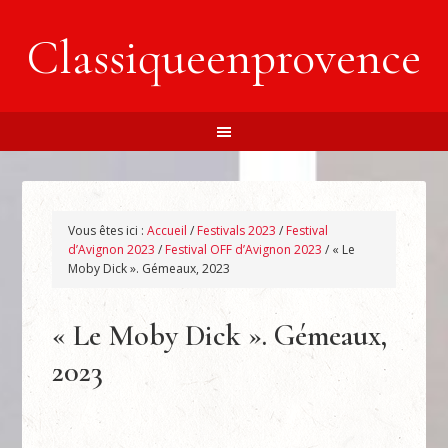
Classiqueenprovence
Vous êtes ici :
Accueil
/
Festivals 2023
/
Festival
d’Avignon 2023
/
Festival OFF d’Avignon 2023
/
« Le
Moby Dick ». Gémeaux, 2023
« Le Moby Dick ». Gémeaux,
2023