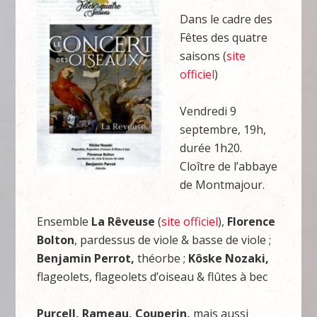
Dans le cadre des
Fêtes des quatre
saisons (
site
officiel
)
Vendredi 9
septembre, 19h,
durée 1h20.
Cloître de l’abbaye
de Montmajour.
Ensemble
La Rêveuse
(
site officiel
),
Florence
Bolton
, pardessus de viole & basse de viole ;
Benjamin Perrot,
théorbe ;
Kôske Nozaki,
flageolets, flageolets d’oiseau & flûtes à bec
Purcell, Rameau, Couperin,
mais aussi