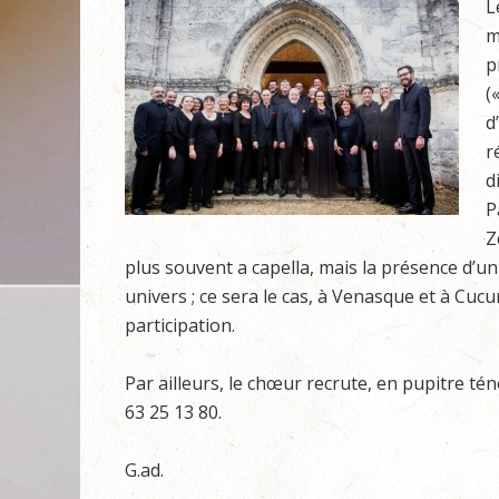
L
m
p
(
d
r
d
P
Z
plus souvent a capella, mais la présence d’u
univers ; ce sera le cas, à Venasque et à Cuc
participation.
Par ailleurs, le chœur recrute, en pupitre té
63 25 13 80.
G.ad.