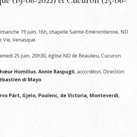
ue (19-06-2022) et Cucuron (25-06-
imanche 19 juin, 16h, chapelle Sainte-Emérentienne, ND
e Vie, Venasque.
amedi 25 juin, 20h30, église ND de Beaulieu, Cucuron
hœur Homilius. Annie Raspugli
, accordéon. Direction
ébastien di Mayo
rvo Pärt, Gjelo, Poulenc, de Victoria, Monteverdi,