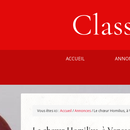
Clas
ACCUEIL
ANNO
Vous êtes ici :
Accueil
/
Annonces
/
Le chœur Homilius, à 