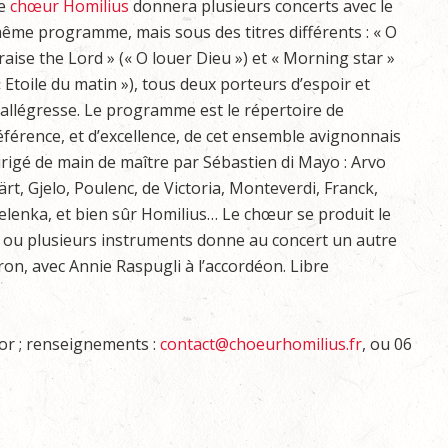
e
chœur Homilius
donnera plusieurs concerts avec le
ême programme, mais sous des titres différents : « O
raise the Lord » (« O louer Dieu ») et « Morning star »
« Etoile du matin »), tous deux porteurs d’espoir et
’allégresse. Le programme est le répertoire de
éférence, et d’excellence, de cet ensemble avignonnais
irigé de main de maître par Sébastien di Mayo : Arvo
ärt, Gjelo, Poulenc, de Victoria, Monteverdi, Franck,
elenka, et bien sûr Homilius… Le chœur se produit le
n ou plusieurs instruments donne au concert un autre
uron, avec Annie Raspugli à l’accordéon. Libre
nor ; renseignements :
contact@choeurhomilius.fr
, ou 06