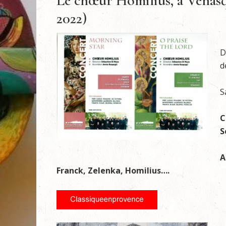
Le chœur Homilius, à Venasq
2022)
D
d
S
C
S
A
Franck, Zelenka, Homilius….