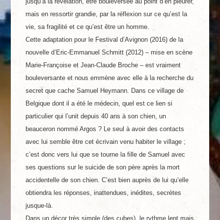
jusqu’à la révélation, être bouleversée au point d’en pleurer,
mais en ressortir grandie, par la réflexion sur ce qu’est la
vie, sa fragilité et ce qu’est être un homme.
Cette adaptation pour le Festival d’Avignon (2016) de la
nouvelle d’Eric-Emmanuel Schmitt (2012) – mise en scène
Marie-Françoise et Jean-Claude Broche – est vraiment
bouleversante et nous emmène avec elle à la recherche du
secret que cache Samuel Heymann. Dans ce village de
Belgique dont il a été le médecin, quel est ce lien si
particulier qui l’unit depuis 40 ans à son chien, un
beauceron nommé Argos ? Le seul à avoir des contacts
avec lui semble être cet écrivain venu habiter le village ;
c’est donc vers lui que se tourne la fille de Samuel avec
ses questions sur le suicide de son père après la mort
accidentelle de son chien. C’est bien auprès de lui qu’elle
obtiendra les réponses, inattendues, inédites, secrètes
jusque-là.
Dans un décor très simple (des cubes), le rythme lent mais