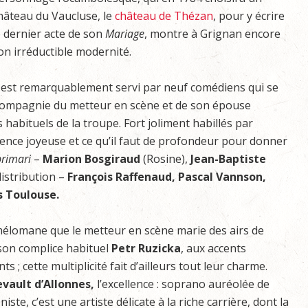
hâteau du Vaucluse, le
château de Thézan
, pour y écrire
e dernier acte de son
Mariage
, montre à Grignan encore
on irréductible modernité.
l est remarquablement servi par neuf comédiens qui se
compagnie du metteur en scène et de son épouse
 habituels de la troupe. Fort joliment habillés par
ésence joyeuse et ce qu’il faut de profondeur pour donner
primari
–
Marion Bosgiraud
(Rosine),
Jean-Baptiste
distribution –
François Raffenaud, Pascal Vannson,
s Toulouse.
 mélomane que le metteur en scène marie des airs de
son complice habituel
Petr Ruzicka
, aux accents
 ; cette multiplicité fait d’ailleurs tout leur charme.
vault d’Allonnes,
l’excellence : soprano auréolée de
te, c’est une artiste délicate à la riche carrière, dont la