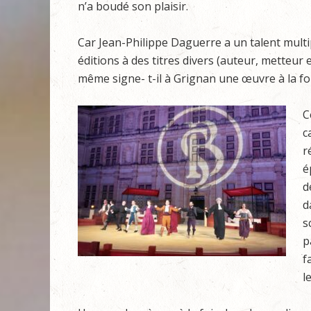
n’a boudé son plaisir.
Car Jean-Philippe Daguerre a un talent multi
éditions à des titres divers (auteur, metteur
même signe- t-il à Grignan une œuvre à la f
C
c
r
é
d
d
s
p
f
l