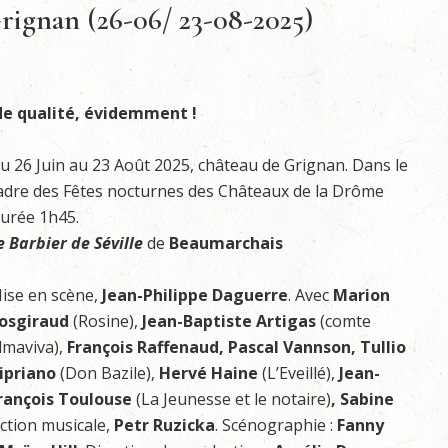
 Grignan (26-06/ 23-08-2025)
de qualité, évidemment !
u 26 Juin au 23 Août 2025, château de Grignan. Dans le
adre des Fêtes nocturnes des Châteaux de la Drôme
urée 1h45.
e Barbier de Séville
de
Beaumarchais
ise en scène,
Jean-Philippe Daguerre
. Avec
Marion
osgiraud
(Rosine),
Jean-Baptiste Artigas
(comte
lmaviva),
François Raffenaud, Pascal Vannson, Tullio
ipriano
(Don Bazile),
Hervé Haine
(L’Eveillé),
Jean-
rançois Toulouse
(La Jeunesse et le notaire)
, Sabine
ection musicale,
Petr Ruzicka
. Scénographie :
Fanny