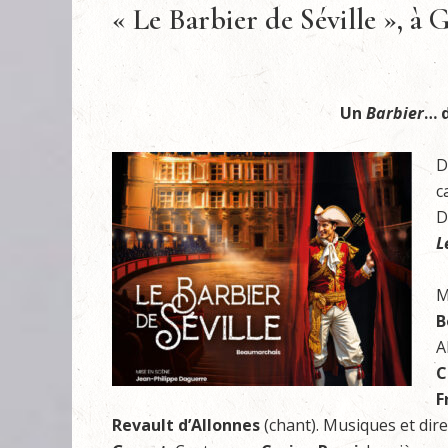
« Le Barbier de Séville », à
Un
Barbier
… 
D
c
D
L
M
B
A
C
F
Revault d’Allonnes
(chant). Musiques et dir