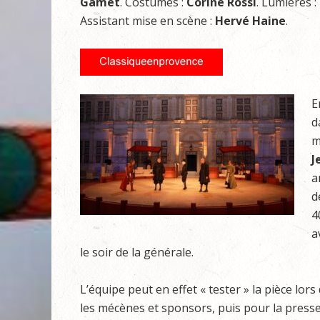
Gamet
. Costumes :
Corine Rossi
. Lumières :
Assistant mise en scène :
Hervé Haine
.
E
d
m
J
a
d
4
a
le soir de la générale.
L’équipe peut en effet « tester » la pièce lor
les mécènes et sponsors, puis pour la presse 