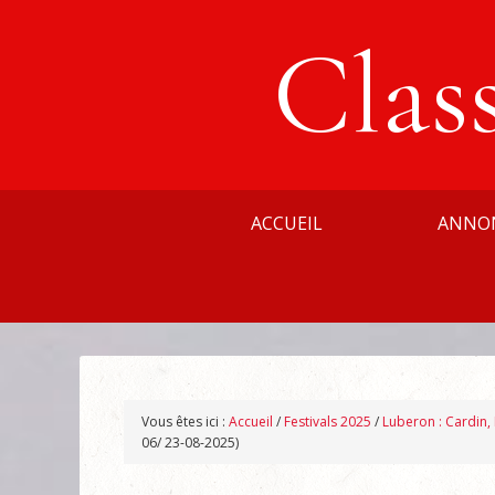
Clas
ACCUEIL
ANNO
Vous êtes ici :
Accueil
/
Festivals 2025
/
Luberon : Cardin
06/ 23-08-2025)