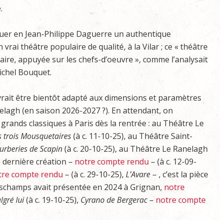
.
saluer en Jean-Philippe Daguerre un authentique
vrai théâtre populaire de qualité, à la Vilar ; ce « théâtre
aire, appuyée sur les chefs-d’oeuvre », comme l’analysait
ichel Bouquet.
rait être bientôt adapté aux dimensions et paramètres
elagh (en saison 2026-2027 ?). En attendant, on
grands classiques à Paris dès la rentrée : au Théâtre Le
s trois Mousquetaires
(à c. 11-10-25), au Théâtre Saint-
urberies de Scapin
(à c. 20-10-25), au Théâtre Le Ranelagh
 dernière création –
notre compte rendu
– (à c. 12-09-
tre compte rendu
– (à c. 29-10-25),
L’Avare
– , c’est la pièce
schamps avait présentée en 2024 à Grignan,
notre
gré lui
(à c. 19-10-25),
Cyrano de Bergerac
–
notre compte