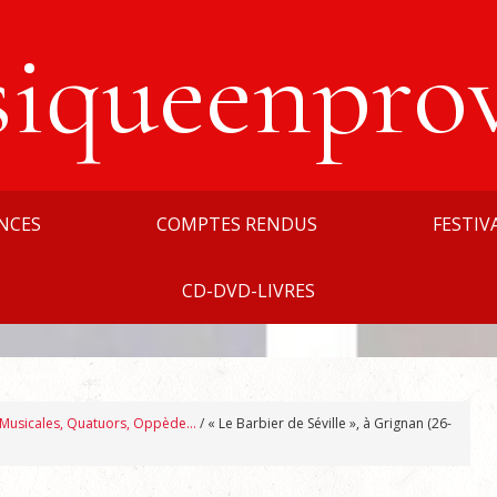
siqueenpro
NCES
COMPTES RENDUS
FESTIV
CD-DVD-LIVRES
, Musicales, Quatuors, Oppède…
/
« Le Barbier de Séville », à Grignan (26-