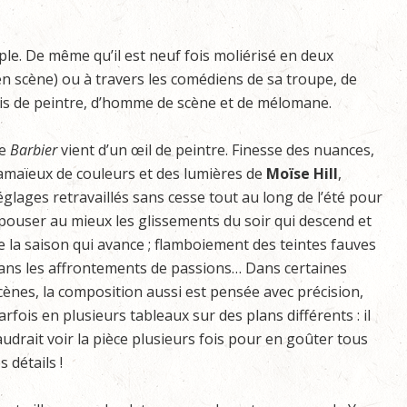
ple. De même qu’il est neuf fois moliérisé en deux
 en scène) ou à travers les comédiens de sa troupe, de
ois de peintre, d’homme de scène et de mélomane.
e
Barbier
vient d’un œil de peintre. Finesse des nuances,
amaïeux de couleurs et des lumières de
Moïse Hill
,
églages retravaillés sans cesse tout au long de l’été pour
pouser au mieux les glissements du soir qui descend et
e la saison qui avance ; flamboiement des teintes fauves
ans les affrontements de passions… Dans certaines
cènes, la composition aussi est pensée avec précision,
arfois en plusieurs tableaux sur des plans différents : il
audrait voir la pièce plusieurs fois pour en goûter tous
es détails !