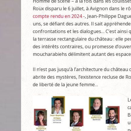
Homme de scène – à la fois dans les coulisses
Roux disparu le 6 juillet, à Avignon dans le 
compte rendu en 2024
-, Jean-Philippe Dague
uns, se défiant des autres. Il sait appréhende
confrontations et les dialogues… C’est ainsi 
la terrasse rectangulaire du château : elle p
des intérêts contraires, ou promesse d’ouver
moucharabiehs délimitent autant des espaces 
Il n’est pas jusqu’à l’architecture du châtea
abrite des mystères, l’existence recluse de Ro
de liberté de la jeune femme…
L
c
B
u
p