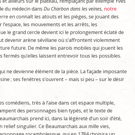
 et ailleurs sur le plateau, remplaçant par exemple Yves
rôle du médecin dans
Du Charbon dans les veines,
notre
rre en connaît les atouts et les pièges, se jouant des
r l’espace, les mouvements et les arrêts, les
que le grand cercle devient ici le prolongement éclaté de
eut devenir arène sévillane où s’affrontent violemment
ture future. De même les parois mobiles qui jouent les
fermés qu’elles laissent entrevoir tous les possibles.
u qui ne devienne élément de la pièce. La façade imposante
sine ; ses fenêtres s’ouvrent – mais si peu – sur le désir
es comédiens, très à l’aise dans cet espace multiple,
ampent des personnages bien typés, et le texte de
eaumarchais prend ici, dans la légèreté d’un soir d’été,
n relief singulier. Ce Beaumarchais aux mille vies,
ersonnage rocambolesque, qui en 1784 choisira un