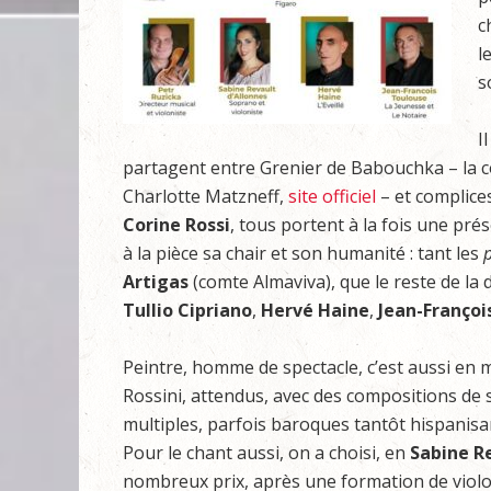
c
l
s
I
partagent entre Grenier de Babouchka – la 
Charlotte Matzneff,
site officiel
– et complices
Corine Rossi
, tous portent à la fois une pr
à la pièce sa chair et son humanité : tant les
Artigas
(comte Almaviva), que le reste de la 
Tullio Cipriano
,
Hervé Haine
,
Jean-Françoi
Peintre, homme de spectacle, c’est aussi en
Rossini, attendus, avec des compositions de 
multiples, parfois baroques tantôt hispanisants
Pour le chant aussi, on a choisi, en
Sabine Re
nombreux prix, après une formation de violonis