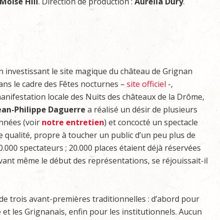
Moïse Hill
. Direction de production :
Aurélia Dury
.
n investissant le site magique du château de Grignan
ans le cadre des Fêtes nocturnes –
site officiel
-,
anifestation locale des Nuits des châteaux de la Drôme,
ean-Philippe Daguerre
a réalisé un désir de plusieurs
nnées (voir
notre entretien
) et concocté un spectacle
e qualité, propre à toucher un public d’un peu plus de
0.000 spectateurs ; 20.000 places étaient déjà réservées
vant même le début des représentations, se réjouissait-il
s de trois avant-premières traditionnelles : d’abord pour
et les Grignanais, enfin pour les institutionnels. Aucun