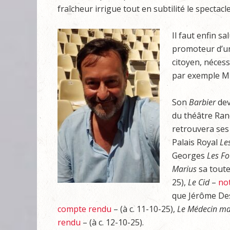
fraîcheur irrigue tout en subtilité le spectacle
Il faut enfin 
promoteur d’un 
citoyen, nécess
par exemple M
Son
Barbier
dev
du théâtre Ran
retrouvera ses 
Palais Royal
Le
Georges
Les Fo
Marius
sa toute
25),
Le Cid
–
no
que Jérôme De
compte rendu
– (à c. 11-10-25),
Le Médecin mal
rendu
– (à c. 12-10-25).