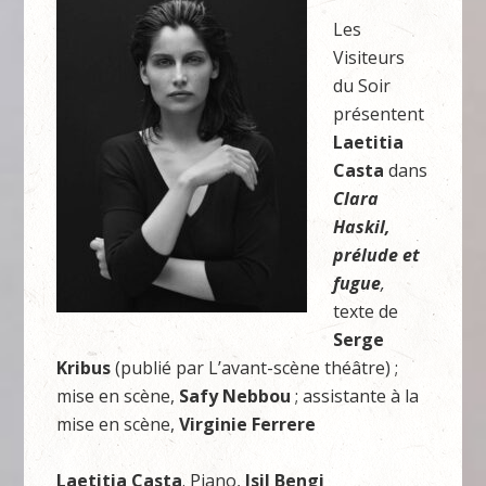
Les
Visiteurs
du Soir
présentent
Laetitia
Casta
dans
Clara
Haskil,
prélude et
fugue
,
texte de
Serge
Kribus
(publié par L’avant-scène théâtre) ;
mise en scène,
Safy Nebbou
; assistante à la
mise en scène,
Virginie Ferrere
Laetitia Casta
. Piano,
Isil Bengi