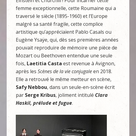
Einstein et Churchill ! Pour incarner cette
femme exceptionnelle, cette Roumaine qui a
traversé le siècle (1895-1960) et l’Europe
malgré sa santé fragile, cette complice
artistique qu’appréciaient Pablo Casals ou
Eugène Ysaÿe, qui, dès ses premières années
pouvait reproduire de mémoire une pièce de
Mozart ou Beethoven entendue une seule
fois,
Laetitia Casta
est revenue à Avignon,
après les
Scènes de la vie conjugale
en 2018.
Elle a retrouvé le même metteur en scène,
Safy Nebbou
, dans un seule-en-scène écrit
par
Serge Kribus
, joliment intitulé
Clara
Haskil, prélude et fugue
.