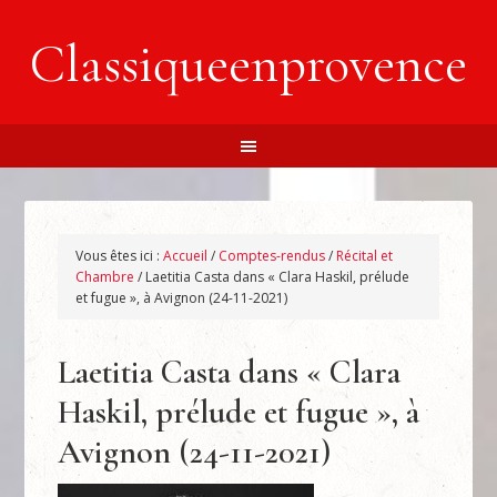
Classiqueenprovence
Vous êtes ici :
Accueil
/
Comptes-rendus
/
Récital et
Chambre
/
Laetitia Casta dans « Clara Haskil, prélude
et fugue », à Avignon (24-11-2021)
Laetitia Casta dans « Clara
Haskil, prélude et fugue », à
Avignon (24-11-2021)