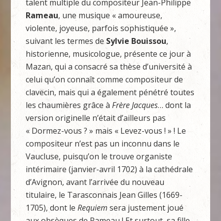
talent multiple du compositeur Jean-Philippe
Rameau
, une musique « amoureuse,
violente, joyeuse, parfois sophistiquée »,
suivant les termes de
Sylvie Bouissou
,
historienne, musicologue, présente ce jour à
Mazan, qui a consacré sa thèse d’université à
celui qu’on connaît comme compositeur de
clavecin, mais qui a également pénétré toutes
les chaumières grâce à
Frère Jacques
… dont la
version originelle n’était d’ailleurs pas
« Dormez-vous ? » mais « Levez-vous ! » ! Le
compositeur n’est pas un inconnu dans le
Vaucluse, puisqu’on le trouve organiste
intérimaire (janvier-avril 1702) à la cathédrale
d’Avignon, avant l’arrivée du nouveau
titulaire, le Tarasconnais Jean Gilles (1669-
1705), dont le
Requiem
sera justement joué
aux obsèques de Rameau ! Et surtout, sa fille