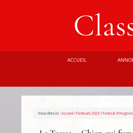
Clas
ACCUEIL
ANNO
Vous êtes ici :
Accueil
/
Festivals 2023
/
Festival d’Avigno