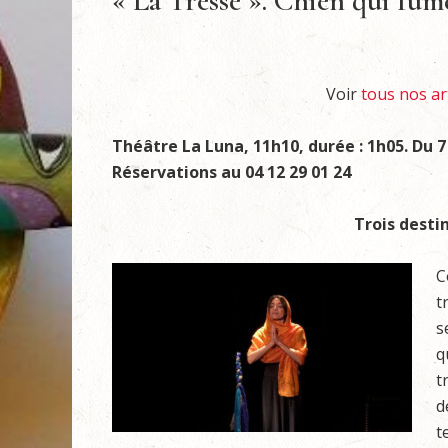
« La Tresse ». Chien qui fum
Voir
tous nos art
Théâtre La Luna, 11h10, durée : 1h05. Du 7 au
Réservations au 04 12 29 01 24
Trois dest
C
t
s
q
t
d
t