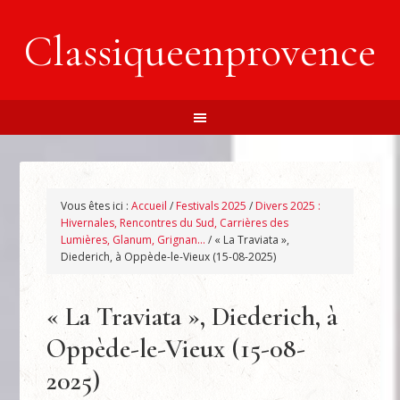
Classiqueenprovence
Vous êtes ici :
Accueil
/
Festivals 2025
/
Divers 2025 :
Hivernales, Rencontres du Sud, Carrières des
Lumières, Glanum, Grignan…
/
« La Traviata »,
Diederich, à Oppède-le-Vieux (15-08-2025)
« La Traviata », Diederich, à
Oppède-le-Vieux (15-08-
2025)