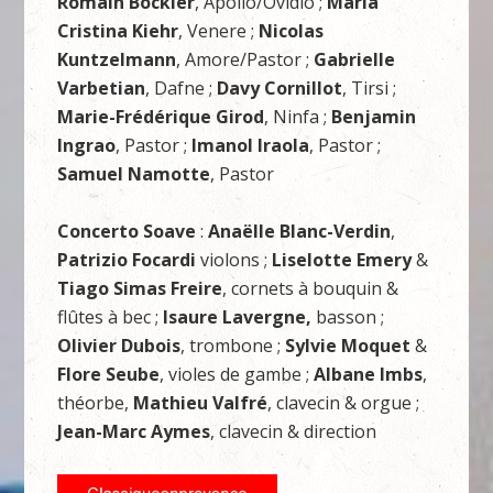
Romain Bockler
, Apollo/Ovidio ;
Marìa
Cristina Kiehr
, Venere ;
Nicolas
Kuntzelmann
, Amore/Pastor ;
Gabrielle
Varbetian
, Dafne ;
Davy Cornillot
, Tirsi ;
Marie-Frédérique Girod
, Ninfa ;
Benjamin
Ingrao
, Pastor ;
Imanol Iraola
, Pastor ;
Samuel Namotte
, Pastor
Concerto Soave
:
Anaëlle Blanc-Verdin
,
Patrizio Focardi
violons ;
Liselotte Emery
&
Tiago Simas Freire
, cornets à bouquin &
flûtes à bec ;
Isaure Lavergne,
basson ;
Olivier Dubois
, trombone ;
Sylvie Moquet
&
Flore Seube
, violes de gambe ;
Albane Imbs
,
théorbe,
Mathieu Valfré
, clavecin & orgue ;
Jean-Marc Aymes
, clavecin & direction