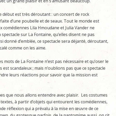
vec un grand plaisir et en s’amusant beaucoup.
e début est très déroutant : un concert de rock
faite d’une poubelle et de seaux. Tout le monde est
eux comédiennes Lila Hmoudane et Julia Vander ne
 spectacle sur La Fontaine, qu’elles disent ne pas
insi donné d’emblée, ce spectacle sera déjanté, déroutant,
calé comme on les aime.
es mots de La Fontaine n’est pas nécessaire et qu’oser le
s est scandaleux ; mais n’oublions pas que ce spectacle
endre leurs réactions pour savoir que la mission est
ues que nous allons entendre avec plaisir. Les costumes
 textes, à partir d’objets qui entourent les comédiennes,
nde réflexion qui a prévalu à la mise en œuvre de ce
lown, du grotesque parfois, de la pantomime aussi, on rit