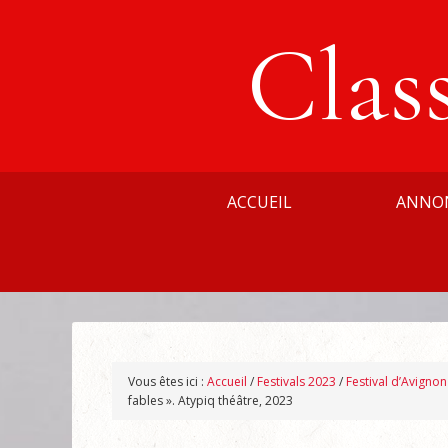
Clas
ACCUEIL
ANNO
Vous êtes ici :
Accueil
/
Festivals 2023
/
Festival d’Avigno
fables ». Atypiq théâtre, 2023