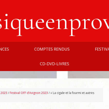
siqueenpro
NCES
COMPTES RENDUS
FESTIV
CD-DVD-LIVRES
n 2023
/
Festival OFF d’Avignon 2023
/
« La cigale et la fourmi et autres