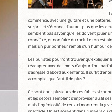
a
L
commence, avec une guitare et une batterie, 
surpris et s’étonne, d’autant plus que les d
semblent pas savoir qu’elles doivent jouer un
connaître, et non faire du rock. Le ton est a
mais un pur bonheur rempli d’un humour dé
Les puristes pourront trouver qu’expliquer l
réadapter avec des mots d’aujourd’hui parfoi
s’adresse d’abord aux enfants. Il suffit d’ent
accomplie, que faut-il de plus ?
Ce sont donc plusieurs de ces fables si conn
et les décors semblent s’improviser au fil des
mais l’ingéniosité de ceux-ci montrent la gra
spectacle. On est souvent dans l’univers du c