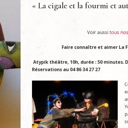
« La cigale et la fourmi et au
Voir aussi
tous nos 
Faire connaître et aimer La 
Atypik théâtre, 10h, durée : 50 minutes. Du 
Réservations au 04 86 34 27 27
C
e
a
Y
p
s