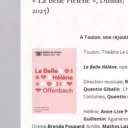
« La Belle Hélène », Dumas/
2025)
A Toulon, une réjou
Toulon, Théâtre Le L
La
Belle
Hélène
, op
Direction musicale,
R
Quentin Gibelin
; C
Costumes,
Quentin 
Hélène,
Anne-Lise P
Guillemin
; Agamem
Oreste,
Brenda Poupard
; Achille,
Mathys Lag