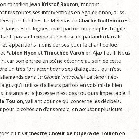
ton canadien
Jean
Kristof
Bouton
, rendant
nantes toutes ses interventions en Agamemnon, aussi
rlées que chantées. Le Mélénas de
Charlie
Guillemin
est
le dans ses dialogues, mais parfois un peu plus fragile
chant, passant même à une dose de parlando dans le
r les apparitions moins denses pour le chant de
Joe
 et
Fabien
Hyon
et
Timothée
Varon
en Ajax I et II. Nous
fin, car son entrée en scène détonne au sein de cette
dre un très fort accent dans ses dialogues… qui n’est
ts allemands dans
La
Grande
Vadrouille
! Le ténor néo-
igu, qu’il utilise d’ailleurs parfois en voix mixte bien
 instants et la justesse n’est pas toujours impeccable. Il
de
Toulon
, vaillant pour ce qui concerne les décibels,
 pour la cohésion d’ensemble, en accusant plusieurs
des d’un
Orchestre
Chœur
de
l’Opéra
de
Toulon
en