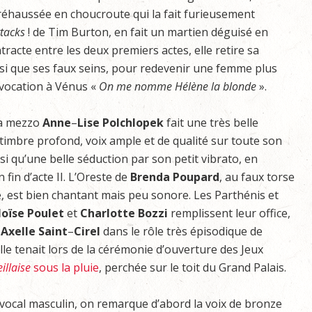
 réhaussée en choucroute qui la fait furieusement
ttacks
! de Tim Burton, en fait un martien déguisé en
acte entre les deux premiers actes, elle retire sa
nsi que ses faux seins, pour redevenir une femme plus
Invocation à Vénus «
On
me
nomme
Hélène
la
blonde
».
la mezzo
Anne
–
Lise
Polchlopek
fait une très belle
timbre profond, voix ample et de qualité sur toute son
si qu’une belle séduction par son petit vibrato, en
n fin d’acte II. L’Oreste de
Brenda Poupard
, au faux torse
, est bien chantant mais peu sonore. Les Parthénis et
loïse
Poulet
et
Charlotte
Bozzi
remplissent leur office,
e
Axelle
Saint
–
Cirel
dans le rôle très épisodique de
le tenait lors de la cérémonie d’ouverture des Jeux
illaise
sous la pluie
, perchée sur le toit du Grand Palais.
vocal masculin, on remarque d’abord la voix de bronze