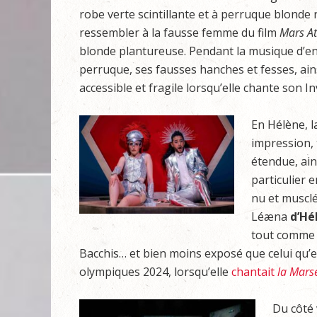
robe verte scintillante et à perruque blonde
ressembler à la fausse femme du film
Mars
A
blonde plantureuse. Pendant la musique d’entr
perruque, ses fausses hanches et fesses, ai
accessible et fragile lorsqu’elle chante son 
En Hélène, 
impression, 
étendue, ain
particulier e
nu et musclé
Léæna
d’Hé
tout comm
Bacchis… et bien moins exposé que celui qu’el
olympiques 2024, lorsqu’elle
chantait
la Marse
Du côté 