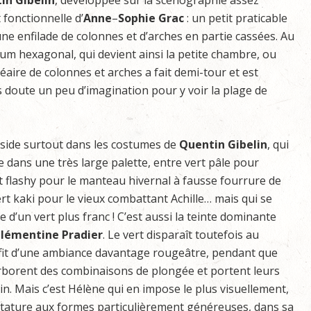
in
Gibelin
, développée sur la scénographie assez
 fonctionnelle d’
Anne
–
Sophie
Grac
: un petit praticable
ne enfilade de colonnes et d’arches en partie cassées. Au
um hexagonal, qui devient ainsi la petite chambre, ou
linéaire de colonnes et arches a fait demi-tour et est
ns doute un peu d’imagination pour y voir la plage de
réside surtout dans les costumes de
Quentin
Gibelin
, qui
te dans une très large palette, entre vert pâle pour
rt flashy pour le manteau hivernal à fausse fourrure de
t kaki pour le vieux combattant Achille… mais qui se
e d’un vert plus franc ! C’est aussi la teinte dominante
lémentine
Pradier
. Le vert disparaît toutefois au
ofit d’une ambiance davantage rougeâtre, pendant que
 arborent des combinaisons de plongée et portent leurs
in. Mais c’est Hélène qui en impose le plus visuellement,
tature aux formes particulièrement généreuses, dans sa