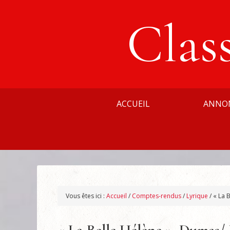
Clas
ACCUEIL
ANNO
Vous êtes ici :
Accueil
/
Comptes-rendus
/
Lyrique
/
« La B