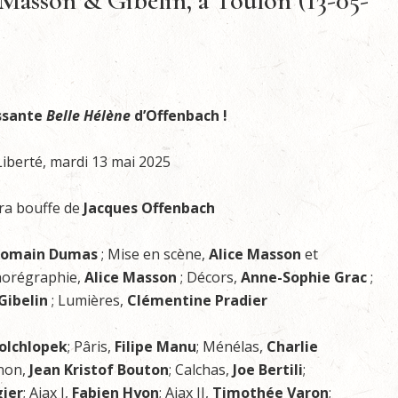
 Masson & Gibelin, à Toulon (13-05-
issante
Belle Hélène
d’Offenbach !
iberté, mardi 13 mai 2025
éra bouffe de
Jacques
Offenbach
omain Dumas
; Mise en scène,
Alice Masson
et
horégraphie,
Alice Masson
; Décors,
Anne-Sophie Grac
;
Gibelin
; Lumières,
Clémentine Pradier
olchlopek
; Pâris,
Filipe Manu
; Ménélas,
Charlie
non,
Jean Kristof Bouton
; Calchas,
Joe Bertili
;
ier
; Ajax I,
Fabien Hyon
; Ajax II,
Timothée Varon
;