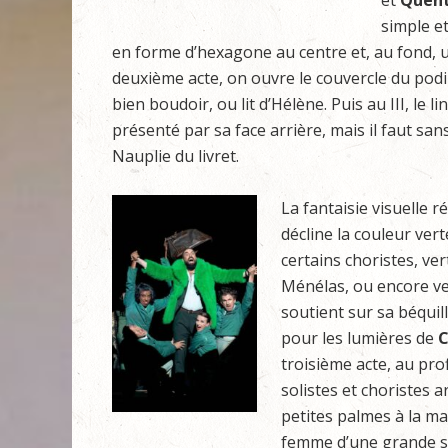
et
Quent
simple et
en forme d’hexagone au centre et, au fond, u
deuxième acte, on ouvre le couvercle du podi
bien boudoir, ou lit d’Hélène. Puis au III, le 
présenté par sa face arrière, mais il faut sa
Nauplie du livret.
La fantaisie visuelle 
décline la couleur ver
certains choristes, ve
Ménélas, ou encore ver
soutient sur sa béquill
pour les lumières de
C
troisième acte, au pr
solistes et choristes
petites palmes à la ma
femme d’une grande s