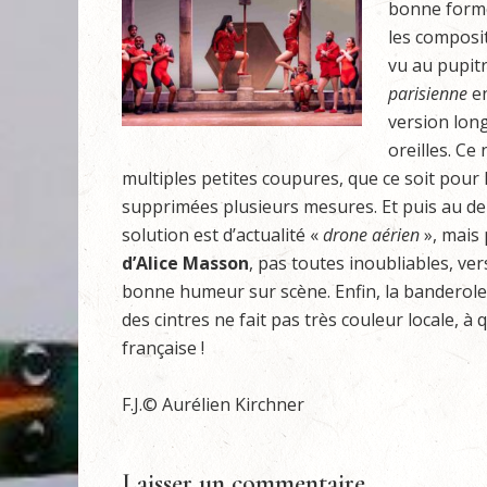
bonne forme
les composit
vu au pupit
parisienne
en
version long
oreilles. Ce
multiples petites coupures, que ce soit pour 
supprimées plusieurs mesures. Et puis au deu
solution est d’actualité «
drone
aérien
», mais 
d’Alice
Masson
, pas toutes inoubliables, ver
bonne humeur sur scène. Enfin, la banderol
des cintres ne fait pas très couleur locale, à
française !
F.J.© Aurélien Kirchner
Laisser un commentaire