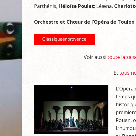
Parthénis,
Héloïse Poulet
; Léæna,
Charlott
Orchestre et Chœur de l’Opéra de Toulon
Voir aussi
toute la sai
Et
tous no
L’Opéra 
temps qu
historiqu
première
Rouen, où
L’humour