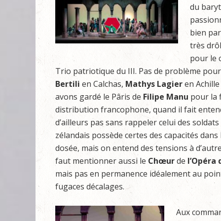
du bary
passion
bien pa
très drô
pour le 
Trio patriotique du III. Pas de problème pou
Bertili
en Calchas,
Mathys
Lagier
en Achille
avons gardé le Pâris de
Filipe
Manu
pour la 
distribution francophone, quand il fait enten
d’ailleurs pas sans rappeler celui des solda
zélandais possède certes des capacités dans l’a
dosée, mais on entend des tensions à d’autres
faut mentionner aussi le
Chœur
de
l’Opéra
mais pas en permanence idéalement au point
fugaces décalages.
Aux comman