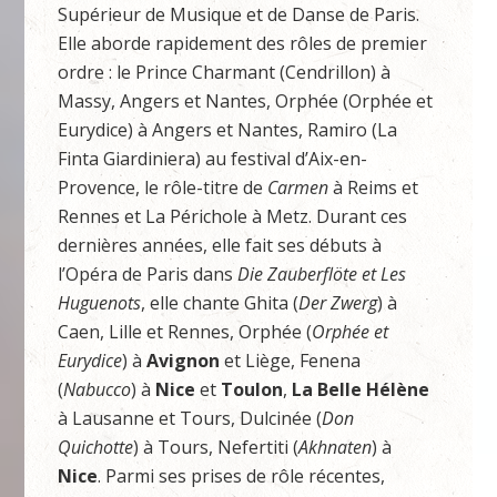
Supérieur de Musique et de Danse de Paris.
Elle aborde rapidement des rôles de premier
ordre : le Prince Charmant (Cendrillon) à
Massy, Angers et Nantes, Orphée (Orphée et
Eurydice) à Angers et Nantes, Ramiro (La
Finta Giardiniera) au festival d’Aix-en-
Provence, le rôle-titre de
Carmen
à Reims et
Rennes et La Périchole à Metz. Durant ces
dernières années, elle fait ses débuts à
l’Opéra de Paris dans
Die Zauberflöte
et Les
Huguenots
, elle chante Ghita (
Der Zwerg
) à
Caen, Lille et Rennes, Orphée (
Orphée et
Eurydice
) à
Avignon
et Liège, Fenena
(
Nabucco
) à
Nice
et
Toulon
,
La Belle Hélène
à Lausanne et Tours, Dulcinée (
Don
Quichotte
) à Tours, Nefertiti (
Akhnaten
) à
Nice
. Parmi ses prises de rôle récentes,