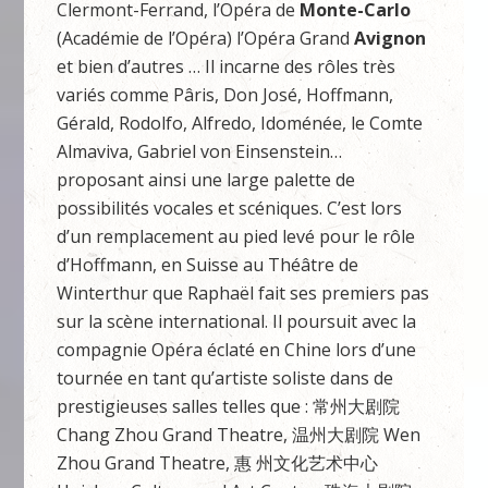
Clermont-Ferrand, l’Opéra de
Monte-Carlo
(Académie de l’Opéra) l’Opéra Grand
Avignon
et bien d’autres … Il incarne des rôles très
variés comme Pâris, Don José, Hoffmann,
Gérald, Rodolfo, Alfredo, Idoménée, le Comte
Almaviva, Gabriel von Einsenstein…
proposant ainsi une large palette de
possibilités vocales et scéniques. C’est lors
d’un remplacement au pied levé pour le rôle
d’Hoffmann, en Suisse au Théâtre de
Winterthur que Raphaël fait ses premiers pas
sur la scène international. Il poursuit avec la
compagnie Opéra éclaté en Chine lors d’une
tournée en tant qu’artiste soliste dans de
prestigieuses salles telles que : 常州⼤剧院
Chang Zhou Grand Theatre, 温州⼤剧院 Wen
Zhou Grand Theatre, 惠 州⽂化艺术中⼼