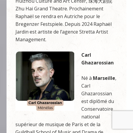
Huizhou Culture and Art Center, 珠海⼤剧院
Zhu Hai Grand Theatre. Prochainement
Raphaël se rendra en Autriche pour le
Bregenzer Festspiele. Depuis 2024 Raphaël
Jardin est artiste de l’agence Stretta Artist
Management.
Carl
Ghazarossian
Né à
Marseille
,
Carl
Ghazarossian
est diplômé du
Conservatoire
national
supérieur de musique de Paris et de la
Guildhall School of Music and Drama de