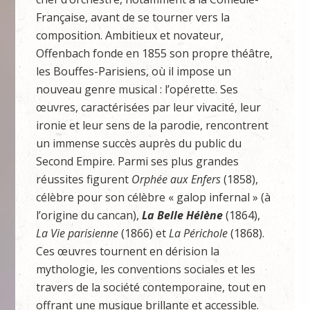
Française, avant de se tourner vers la
composition. Ambitieux et novateur,
Offenbach fonde en 1855 son propre théâtre,
les Bouffes-Parisiens, où il impose un
nouveau genre musical : l’opérette. Ses
œuvres, caractérisées par leur vivacité, leur
ironie et leur sens de la parodie, rencontrent
un immense succès auprès du public du
Second Empire. Parmi ses plus grandes
réussites figurent
Orphée aux Enfers
(1858),
célèbre pour son célèbre « galop infernal » (à
l’origine du cancan),
La Belle Hélène
(1864),
La Vie parisienne
(1866) et
La Périchole
(1868).
Ces œuvres tournent en dérision la
mythologie, les conventions sociales et les
travers de la société contemporaine, tout en
offrant une musique brillante et accessible.