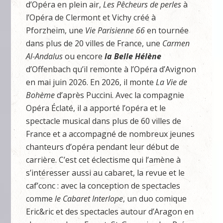
d’Opéra en plein air,
Les Pêcheurs de perles
à
l’Opéra de Clermont et Vichy créé à
Pforzheim, une
Vie Parisienne 66
en tournée
dans plus de 20 villes de France, une
Carmen
Al-Andalus
ou encore
la Belle Hélène
d’Offenbach qu’il remonte à l’Opéra d’Avignon
en mai juin 2026. En 2026, il monte
La Vie de
Bohème
d’après Puccini. Avec la compagnie
Opéra Éclaté, il a apporté l’opéra et le
spectacle musical dans plus de 60 villes de
France et a accompagné de nombreux jeunes
chanteurs d’opéra pendant leur début de
carrière. C’est cet éclectisme qui l’amène à
s’intéresser aussi au cabaret, la revue et le
caf’conc : avec la conception de spectacles
comme
le Cabaret Interlope
, un duo comique
Eric&ric et des spectacles autour d’Aragon en