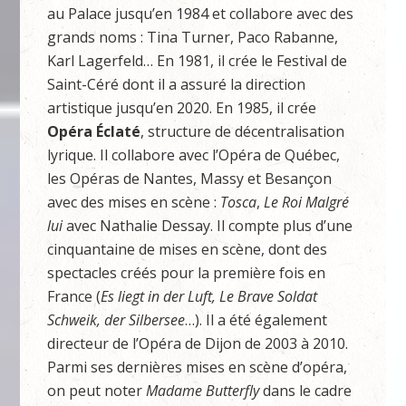
au Palace jusqu’en 1984 et collabore avec des
grands noms : Tina Turner, Paco Rabanne,
Karl Lagerfeld… En 1981, il crée le Festival de
Saint-Céré dont il a assuré la direction
artistique jusqu’en 2020. En 1985, il crée
Opéra Éclaté
, structure de décentralisation
lyrique. Il collabore avec l’Opéra de Québec,
les Opéras de Nantes, Massy et Besançon
avec des mises en scène :
Tosca
,
Le Roi Malgré
lui
avec Nathalie Dessay. Il compte plus d’une
cinquantaine de mises en scène, dont des
spectacles créés pour la première fois en
France (
Es liegt in der Luft, Le Brave Soldat
Schweik, der Silbersee
…). Il a été également
directeur de l’Opéra de Dijon de 2003 à 2010.
Parmi ses dernières mises en scène d’opéra,
on peut noter
Madame Butterfly
dans le cadre