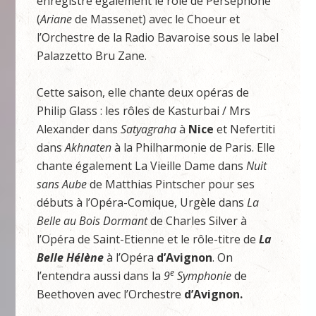
enregistre également le rôle de Perséphone
(
Ariane
de Massenet) avec le Choeur et
l’Orchestre de la Radio Bavaroise sous le label
Palazzetto Bru Zane.
Cette saison, elle chante deux opéras de
Philip Glass : les rôles de Kasturbai / Mrs
Alexander dans
Satyagraha
à
Nice
et Nefertiti
dans
Akhnaten
à la Philharmonie de Paris. Elle
chante également La Vieille Dame dans
Nuit
sans Aube
de Matthias Pintscher pour ses
débuts à l’Opéra-Comique, Urgèle dans
La
Belle au Bois Dormant
de Charles Silver à
l’Opéra de Saint-Etienne et le rôle-titre de
La
Belle Hélène
à l’Opéra
d’Avignon
. On
e
l’entendra aussi dans la
9
Symphonie
de
Beethoven avec l’Orchestre
d’Avignon.