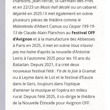
chansons, Jean Ferrat, St-Germain-des-Prés
et en 22/23 un
Music-hall décalé
ou un cabaret
déjanté en 2025 ! Il met également en scène
plusieurs pièces de théâtre comme
le
Malentendu
d’Albert Camus ou
Caspar 199-19-
13
de Claude-Alain Planchon au
festival OFF
d’Avignon
et à la manufacture des Abbesses
à Paris en 2025, il met en scène
Vous n’aurez
pas ma haine
d’après la nouvelle d’Antoine
Leiris à l’automne 2025 pour les 10 ans du
Bataclan. Depuis 2021, il a créé deux
nouveaux festival l’été :
Y’a de la Joie
à Gramat
ou à Leyme dans le Lot et le festival d’Eauze
dans le Gers, toujours dans l’optique
d’amener la musique et l’opéra en milieu
rural. Depuis l’été 2025, il co-dirige le théâtre
de la Nouvelle Étincelle pour Avignon OFF.