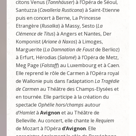
citons Venus (
Tannhäuser
) à l’Opéra de Séoul,
Santuzza (
Cavalleria Rusticana
) à Saint-Etienne
puis en concert à Berne, La Princesse
Etrangère (
Rusalka
) à Massy, Sesto (
La
Clémence de Titus
) à Angers et Nantes, Der
Komponist (
Ariane à Naxos
) à Limoges,
Marguerite (
La Damnation de Faust
de Berlioz)
à Erfurt, Hérodias (
Salomé
) à l’Opéra de Metz,
Meg Page (
Falstaff
) au Luxembourg et à Caen.
Elle reprend le rôle de Carmen à l’Opéra royal
de Wallonie puis dans l’adaptation
La Tragédie
de Carmen
au Théâtre des Champs-Elysées et
en tournée. Elle participe à la création du
spectacle
Ophélie hors/champs
autour
d’Hamlet
à
Avignon
et au Théâtre de
Belleville. Au concert, elle chante le
Requiem
de Mozart à l’Opéra
d’Avignon
. Elle