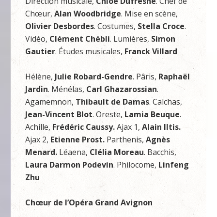
Direction musicale,
Chloé Dufresne
. Chef de
Chœur,
Alan Woodbridge
. Mise en scène,
Olivier Desbordes
. Costumes,
Stella Croce
.
Vidéo,
Clément Chébli
. Lumières,
Simon
Gautier
. Études musicales,
Franck Villard
Hélène,
Julie Robard-Gendre
. Pâris,
Raphaël
Jardin
. Ménélas,
Carl Ghazarossian
.
Agamemnon,
Thibault de Damas
. Calchas,
Jean-Vincent Blot
. Oreste,
Lamia Beuque
.
Achille,
Frédéric Caussy.
Ajax 1,
Alain Iltis.
Ajax 2,
Etienne Prost.
Parthenis,
Agnès
Menard.
Léaena,
Clélia Moreau
. Bacchis,
Laura Darmon Podevin
. Philocome,
Linfeng
Zhu
Chœur de l’Opéra Grand Avignon