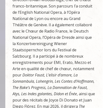
franco-britannique. Son parcours l’a conduit
de l’English National Opera, à l’Opéra
National de Lyon ou encore au Grand
Théâtre de Genève. Il a également collaboré
avec le Chœur de Radio France, le Deutsch
National Opera, l’Opéra de Dresde ainsi que
la Konzertvereinigung Wiener
Staatsopernchor lors du Festival de
Salzbourg. Il a participé à de nombreux
enregistrements pour EMI, Erato, Mezzo et
Arte en qualité de chef de chœur, notamment
pour
Doktor Faust, L’elisir d’amore, La
Sonnambula, Lohengrin, Les Contes d’Hoffmann,
The Rake’s Progress, La Damnation de Faust,
Atys, Les Indes galantes, Didon et Énée
, ainsi que
pour des récitals de Joyce Di Donato et Juan
Diego Flórez. En mai 2026, il dirigera
The