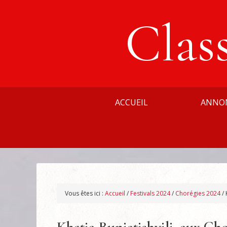
Clas
ACCUEIL
ANNO
Vous êtes ici :
Accueil
/
Festivals 2024
/
Chorégies 2024
/
K