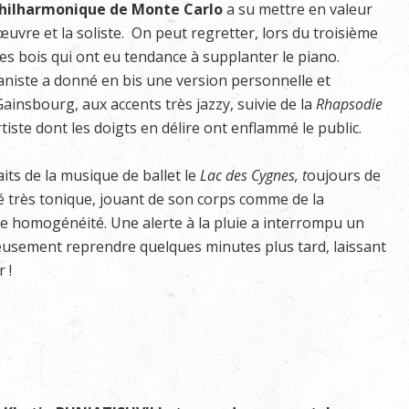
hilharmonique de Monte Carlo
a su mettre en valeur
’œuvre et la soliste. On peut regretter, lors du troisième
les bois qui ont eu tendance à supplanter le piano.
aniste a donné en bis une version personnelle et
ainsbourg, aux accents très jazzy, suivie de la
Rhapsodie
artiste dont les doigts en délire ont enflammé le public.
aits de la musique de ballet le
Lac des Cygnes, t
oujours de
é très tonique, jouant de son corps comme de la
lle homogénéité. Une alerte à la pluie a interrompu un
eusement reprendre quelques minutes plus tard, laissant
 !