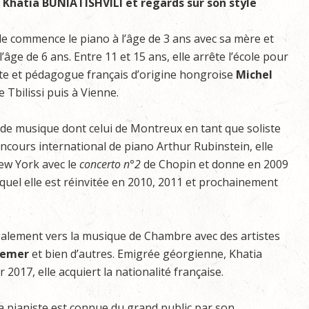
 Khatia BUNIATISHVILI et regards sur son style
Elle commence le piano à l’âge de 3 ans avec sa mère et
âge de 6 ans. Entre 11 et 15 ans, elle arrête l’école pour
ste et pédagogue français d’origine hongroise
Michel
 Tbilissi puis à Vienne.
ls de musique dont celui de Montreux en tant que soliste
ncours international de piano Arthur Rubinstein, elle
ew York avec le
concerto n°2
de Chopin et donne en 2009
quel elle est réinvitée en 2010, 2011 et prochainement
 également vers la musique de Chambre avec des artistes
remer
et bien d’autres. Emigrée géorgienne, Khatia
r 2017, elle acquiert la nationalité française.
a pianiste est connue du grand public par son