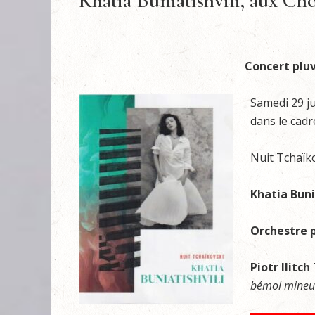
Khatia Buniatishvili, aux Ch
Concert pluv
Samedi 29 j
dans le cad
Nuit Tchaïk
Khatia Buni
Orchestre 
Piotr Ilitc
bémol mineu