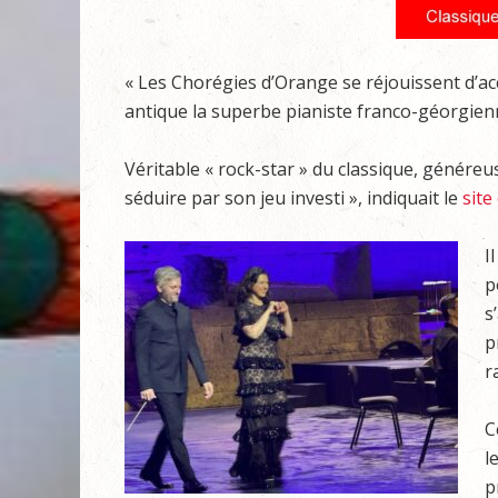
« Les Chorégies d’Orange se réjouissent d’acc
antique la superbe pianiste franco-géorgienn
Véritable « rock-star » du classique, génére
séduire par son jeu investi », indiquait le
site
I
p
s
p
r
C
l
p