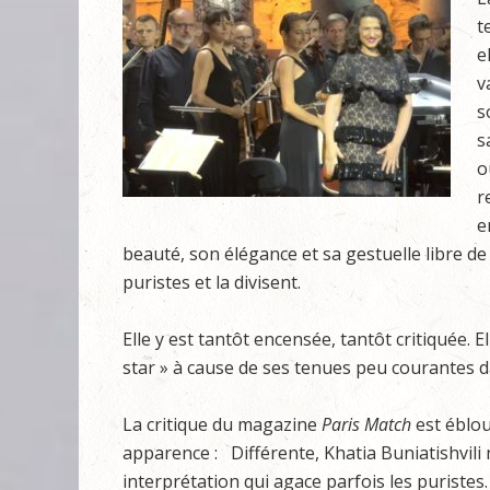
t
e
v
s
s
o
r
e
beauté, son élégance et sa gestuelle libre de 
puristes et la divisent.
Elle y est tantôt encensée, tantôt critiquée. E
star » à cause de ses tenues peu courantes d
La critique du magazine
Paris Match
est éblou
apparence : Différente, Khatia Buniatishvili 
interprétation qui agace parfois les puristes