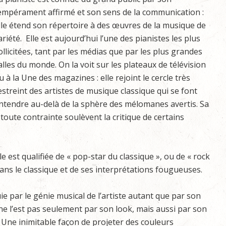
empérament affirmé et son sens de la communication :
lle étend son répertoire à des œuvres de la musique de
ariété. Elle est aujourd’hui l’une des pianistes les plus
ollicitées, tant par les médias que par les plus grandes
alles du monde. On la voit sur les plateaux de télévision
u à la Une des magazines : elle rejoint le cercle très
estreint des artistes de musique classique qui se font
ntendre au-delà de la sphère des mélomanes avertis. Sa
toute contrainte soulèvent la critique de certains
lle est qualifiée de « pop-star du classique », ou de « rock
ans le classique et de ses interprétations fougueuses.
ie par le génie musical de l’artiste autant que par son
ne l’est pas seulement par son look, mais aussi par son
. Une inimitable façon de projeter des couleurs