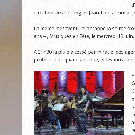
d
directeur des Chorégies Jean-Louis Grinda : 
La même mésaventure a frappé la soirée d’ouv
ans – , Musiques en Fête, le mercredi 19 juin, m
A 21h30 la pluie a cessé par miracle, des age
protection du piano à queue, et les musiciens
P
C
K
p
f
l
a
l