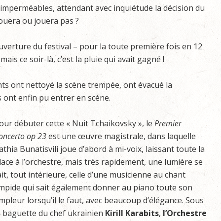
’imperméables, attendant avec inquiétude la décision du
jouera ou jouera pas ?
erture du festival – pour la toute première fois en 12
ais ce soir-là, c’est la pluie qui avait gagné !
nts ont nettoyé la scène trempée, ont évacué la
 ont enfin pu entrer en scène.
our débuter cette « Nuit Tchaikovsky », le
Premier
oncerto op 23
est une œuvre magistrale, dans laquelle
athia Bunatisvili joue d’abord à mi-voix, laissant toute la
lace à l’orchestre, mais très rapidement, une lumière se
ait, tout intérieure, celle d’une musicienne au chant
impide qui sait également donner au piano toute son
mpleur lorsqu’il le faut, avec beaucoup d’élégance. Sous
a baguette du chef ukrainien
Kirill
Karabits
,
l’Orchestre