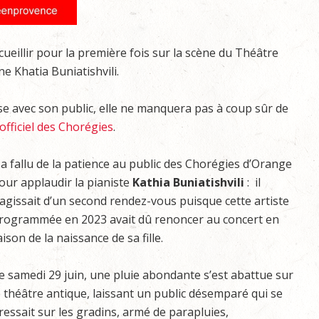
ueillir pour la première fois sur la scène du Théâtre
e Khatia Buniatishvili.
use avec son public, elle ne manquera pas à coup sûr de
 officiel des Chorégies
.
l a fallu de la patience au public des Chorégies d’Orange
our applaudir la pianiste
Kathia Buniatishvili
: il
’agissait d’un second rendez-vous puisque cette artiste
rogrammée en 2023 avait dû renoncer au concert en
aison de la naissance de sa fille.
e samedi 29 juin, une pluie abondante s’est abattue sur
e théâtre antique, laissant un public désemparé qui se
ressait sur les gradins, armé de parapluies,