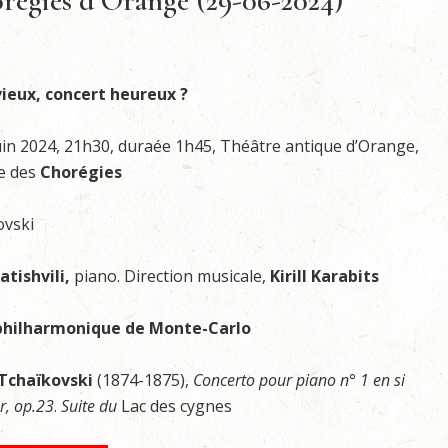
orégies d’Orange (29-06-2024)
ieux, concert heureux ?
uin 2024, 21h30, duraée 1h45, Théâtre antique d’Orange,
re des
Chorégies
ovski
atishvili,
piano. Direction musicale,
Kirill Karabits
philharmonique de Monte-Carlo
h Tchaïkovski
(1874-1875),
Concerto pour piano n° 1 en si
r, op.23
.
Suite du
Lac des cygnes