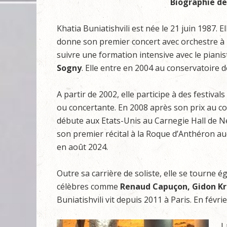
Biographie de
Khatia Buniatishvili est née le 21 juin 1987. 
donne son premier concert avec orchestre à l’
suivre une formation intensive avec le piani
Sogny
. Elle entre en 2004 au conservatoire de
A partir de 2002, elle participe à des festiva
ou concertante. En 2008 après son prix au co
débute aux Etats-Unis au Carnegie Hall de N
son premier récital à la Roque d’Anthéron au
en août 2024.
Outre sa carrière de soliste, elle se tourne
célèbres comme
Renaud Capuçon, Gidon K
Buniatishvili vit depuis 2011 à Paris. En févrie
L