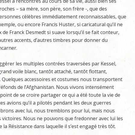
essel a rencontrés au cours de sa vie, aussi bien ses
roches – sa mère, son père, son frère -, que des
ersonnes célèbres immédiatement reconnaissables, que
mple, ou encore Francis Huster, si caricatural qu’il ne
x de Franck Desmedt si suave lorsqu’il se fait conteur,
autres accents, d’autres timbres pour donner du
ncarner.
gérer les multiples contrées traversées par Kessel,
and voile blanc, tantôt attaché, tantôt flottant,
. Quelques accessoires et costumes nous transportent
 tréfonds de l’Afghanistan. Nous vivons intensément
oint de se croire partager ce qui a été toute la vie de
es avions qu’il a pilotés pendant les deux guerres
ibrons avec lui, nous tremblons pour lui, mais nous
 victoires. Nous ne pouvons que fredonner avec lui les
la Résistance dans laquelle il s’est engagé très tôt.