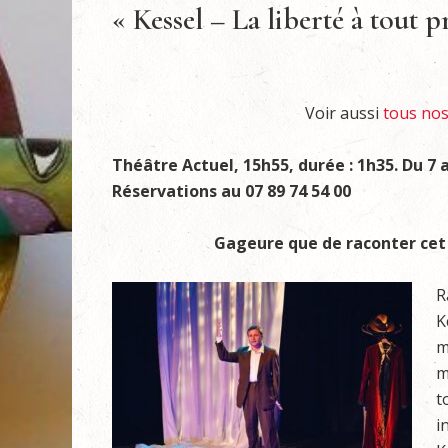
« Kessel – La liberté à tout p
Voir aussi
tous nos 
Théâtre Actuel, 15h55, durée : 1h35. Du 7 au 
Réservations au 07 89 74 54 00
Gageure que de raconter cet
R
K
m
m
t
i