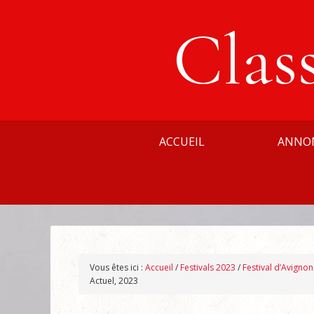
Clas
ACCUEIL
ANNO
Vous êtes ici :
Accueil
/
Festivals 2023
/
Festival d’Avigno
Actuel, 2023