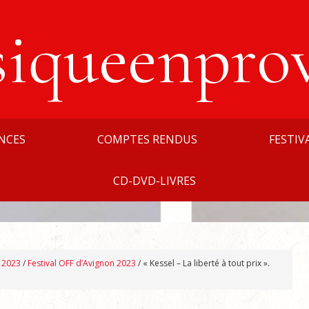
siqueenpro
NCES
COMPTES RENDUS
FESTIV
CD-DVD-LIVRES
n 2023
/
Festival OFF d’Avignon 2023
/
« Kessel – La liberté à tout prix ».