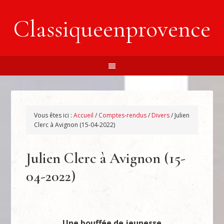
Classiqueenprovence
Vous êtes ici :
Accueil
/
Comptes-rendus
/
Divers
/
Julien
Clerc à Avignon (15-04-2022)
Julien Clerc à Avignon (15-
04-2022)
Une bouffée de jeunesse