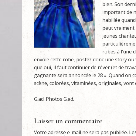
bien. Son derni
important de no
habillée quand
peut vraiment a
jeunes chanteu
particulièremen
robes à l’une d’
envoie cette robe, postez donc une story où 
que oui, il faut continuer de rêver (et de tra
gagnante sera annoncée le 28 ». Quand on con
scène, colorées, vitaminées, originales, vont
G.ad. Photos G.ad.
Laisser un commentaire
Votre adresse e-mail ne sera pas publiée.
Le