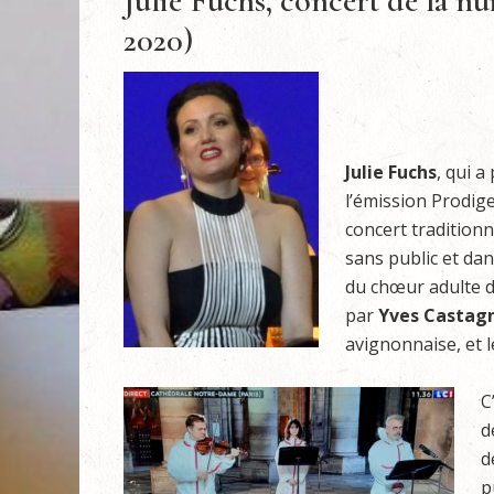
Julie Fuchs, concert de la nu
2020)
Julie Fuchs
, qui a
l’émission Prodiges
concert tradition
sans public et dan
du chœur adulte d
par
Yves Castag
avignonnaise, et l
C
d
d
p