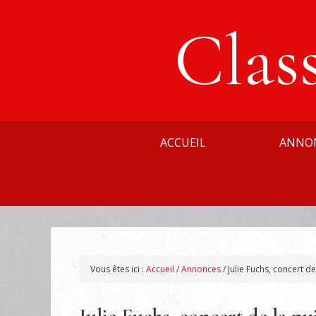
Clas
ACCUEIL
ANNO
Vous êtes ici :
Accueil
/
Annonces
/
Julie Fuchs, concert de