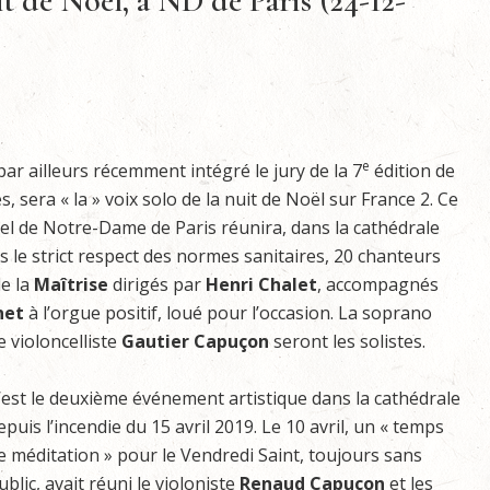
it de Noël, à ND de Paris (24-12-
e
 par ailleurs récemment intégré le jury de la 7
édition de
, sera « la » voix solo de la nuit de Noël sur France 2. Ce
nel de Notre-Dame de Paris réunira, dans la cathédrale
s le strict respect des normes sanitaires, 20 chanteurs
e la
Maîtrise
dirigés par
Henri Chalet
, accompagnés
net
à l’orgue positif, loué pour l’occasion. La soprano
e violoncelliste
Gautier Capuçon
seront les solistes.
’est le deuxième événement artistique dans la cathédrale
epuis l’incendie du 15 avril 2019. Le 10 avril, un « temps
e méditation » pour le Vendredi Saint, toujours sans
ublic, avait réuni le violoniste
Renaud Capuçon
et les