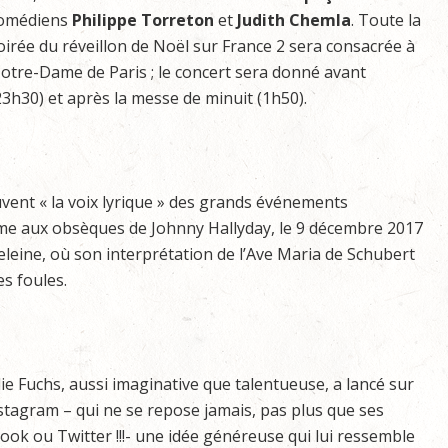
omédiens
Philippe Torreton
et
Judith Chemla
. Toute la
oirée du réveillon de Noël sur France 2 sera consacrée à
otre-Dame de Paris ; le concert sera donné avant
23h30) et après la messe de minuit (1h50).
uvent « la voix lyrique » des grands événements
e aux obsèques de Johnny Hallyday, le 9 décembre 2017
eleine, où son interprétation de l’Ave Maria de Schubert
es foules.
ulie Fuchs, aussi imaginative que talentueuse, a lancé sur
tagram – qui ne se repose jamais, pas plus que ses
ok ou Twitter !!!- une idée généreuse qui lui ressemble