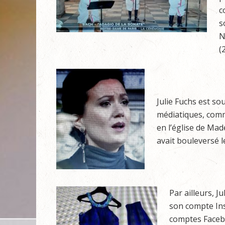
c
s
N
(
Julie Fuchs est so
médiatiques, comm
en l’église de Mad
avait bouleversé l
Par ailleurs, J
son compte Ins
comptes Facebo