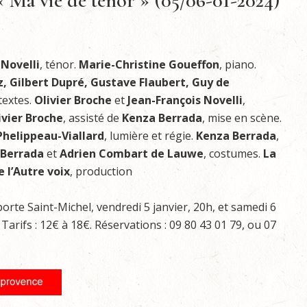
« Ma vie de ténor » (05/06-01-2024)
 Novelli
, ténor.
Marie-Christine Goueffon
, piano.
z, Gilbert Dupré, Gustave Flaubert, Guy de
 textes.
Olivier Broche
et
Jean-François Novelli
,
ivier Broche
, assisté de
Kenza Berrada
, mise en scène.
helippeau-Viallard
, lumière et régie.
Kenza Berrada
,
 Berrada
et
Adrien Combart de Lauwe
, costumes.
La
 l’Autre voix
, production
orte Saint-Michel, vendredi 5 janvier, 20h, et samedi 6
 Tarifs : 12€ à 18€. Réservations : 09 80 43 01 79, ou 07