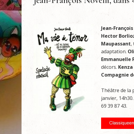
Jean-François Novelli, dans 
Jean-François
Hector Borlio
Maupassant
,
adaptation.
Ol
Emmanuelle P
décors.
Kenza
Compagnie de
Théâtre de la p
janvier, 14h30.
69 39 87 43.