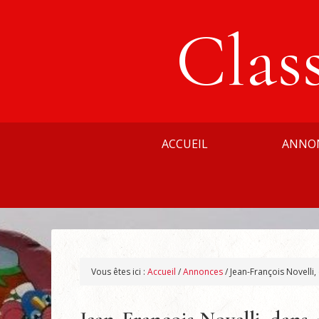
Clas
ACCUEIL
ANNO
Vous êtes ici :
Accueil
/
Annonces
/
Jean-François Novelli,