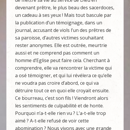
de mettre sa vie au service de Dieu en
devenant prêtre, le plus beau des sacerdoces,
un cadeau à ses yeux ! Mais tout bascule par
la publication d’un témoignage, dans un
journal, accusant de viols l’un des prêtres de
sa paroisse, d’autres victimes souhaitant
rester anonymes. Elle est outrée, meurtrie
aussi et ne comprend pas comment un
homme d’Eglise peut faire cela. Cherchant à
comprendre, elle va rencontrer la victime qui
a osé témoigner, et qui lui révélera ce qu’elle
ne voudra pas croire d’abord, ce qui va
détruire tout ce en quoi elle croyait ensuite.
Ce bourreau, c’est son fils ! Viendront alors
les sentiments de culpabilité et de honte.
Pourquoi n’a-t-elle rien vu ? L’a-t-elle trop
aimé ? A-t-elle refusé de voir cette
abomination ? Nous vivons avec une grande