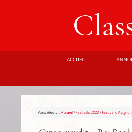
Clas
ACCUEIL
ANNO
Vous êtes ici :
Accueil
/
Festivals 2023
/
Festival d’Avigno