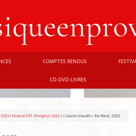
siqueenpro
NCES
COMPTES RENDUS
FESTIV
CD-DVD-LIVRES
n 2023
/
Festival OFF d’Avignon 2023
/
« Gazon maudit ». Roi René, 2023