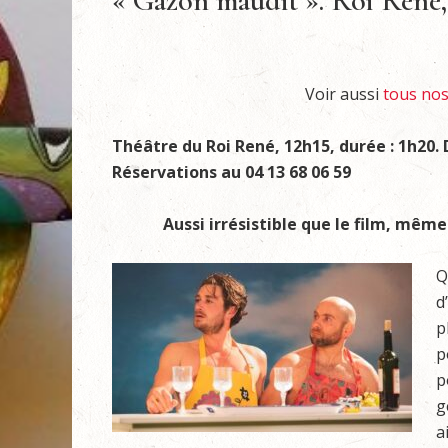
« Gazon maudit ». Roi René,
Voir aussi
tous nos 
Théâtre du Roi René, 12h15, durée : 1h20. Du
Réservations au 04 13 68 06 59
Aussi irrésistible que le film, mêm
Q
d
p
p
p
g
a