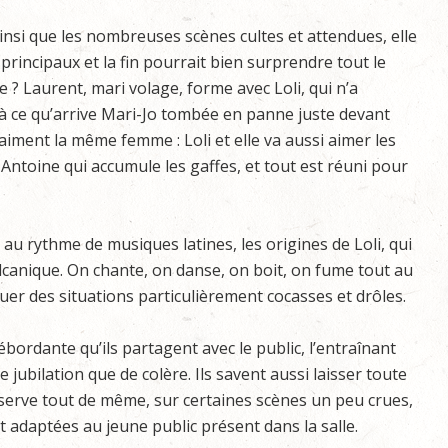
insi que les nombreuses scènes cultes et attendues, elle
principaux et la fin pourrait bien surprendre tout le
re ? Laurent, mari volage, forme avec Loli, qui n’a
’à ce qu’arrive Mari-Jo tombée en panne juste devant
aiment la même femme : Loli et elle va aussi aimer les
i Antoine qui accumule les gaffes, et tout est réuni pour
au rythme de musiques latines, les origines de Loli, qui
anique. On chante, on danse, on boit, on fume tout au
quer des situations particulièrement cocasses et drôles.
ordante qu’ils partagent avec le public, l’entraînant
jubilation que de colère. Ils savent aussi laisser toute
réserve tout de même, sur certaines scènes un peu crues,
t adaptées au jeune public présent dans la salle.