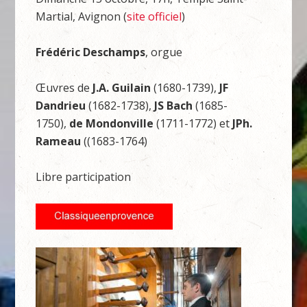
Martial, Avignon (
site officiel
)
Frédéric Deschamps
, orgue
Œuvres de
J.A. Guilain
(1680-1739),
JF
Dandrieu
(1682-1738),
JS Bach
(1685-
1750),
de Mondonville
(1711-1772) et
JPh.
Rameau
((1683-1764)
Libre participation