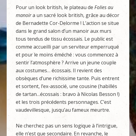
Pour un look british, le plateau de
Folies au
manoir
a un sacré look british, grâce au décor
de Bernadette Cor-Delorme ! L’action se situe
dans le grand salon d’un manoir aux murs
tous tendus de tissu écossais. Le public est
comme accueilli par un serviteur emperruqué
et pour le moins éméché : vous commencez à
sentir l’atmosphère ? Arrive un jeune couple
aux costumes… écossais. Il revient des
obsèques d’une richissime tante. Puis entrent
et sortent, l’ex-associé, une cousine (habillés
de tartan…écossais : bravo à Nicolas Besson !)
et les trois précédents personnages. C’est
vaudevillesque, jusqu’au fameux meurtre.
Ne cherchez pas un sens logique à l’intrigue,
elle n’est que secondaire. En revanche, le