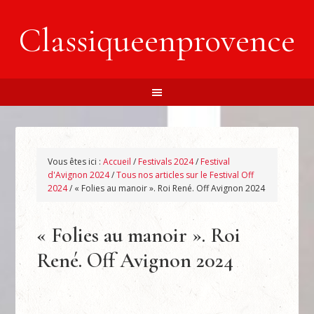
Classiqueenprovence
Vous êtes ici :
Accueil
/
Festivals 2024
/
Festival
d'Avignon 2024
/
Tous nos articles sur le Festival Off
2024
/
« Folies au manoir ». Roi René. Off Avignon 2024
« Folies au manoir ». Roi
René. Off Avignon 2024