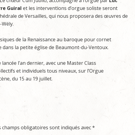
Le chœur Cum Jubilo, accompagné à l’orgue par
Luc
rre Guiral
et les interventions d’orgue soliste seront
athédrale de Versailles, qui nous proposera des œuvres de
-Wély.
usiques de la Renaissance au baroque pour cornet
e dans la petite église de Beaumont-du-Ventoux.
lancée l’an dernier, avec une Master Class
ollectifs et individuels tous niveaux, sur l’Orgue
ne, du 15 au 19 juillet.
s champs obligatoires sont indiqués avec
*