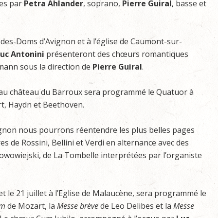
ées par
Petra Ahlander
, soprano,
Pierre Guiral
, basse et
-des-Doms d’Avignon et à l’église de Caumont-sur-
uc Antonini
présenteront des chœurs romantiques
ann sous la direction de
Pierre Guiral
.
 et au château du Barroux sera programmé le Quatuor à
t, Haydn et Beethoven.
’Avignon nous pourrons réentendre les plus belles pages
 de Rossini, Bellini et Verdi en alternance avec des
owowiejski, de La Tombelle interprétées par l’organiste
et le 21 juillet à l’Eglise de Malaucène, sera programmé le
um
de Mozart, la
Messe
brève
de Leo Delibes et la
Messe