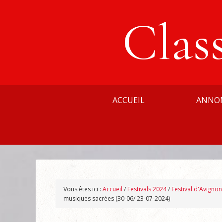
Clas
ACCUEIL
ANNO
Vous êtes ici :
Accueil
/
Festivals 2024
/
Festival d'Avigno
musiques sacrées (30-06/ 23-07-2024)