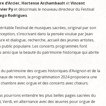
vre d’Arcier, Hortense Archambault
et
Vincent
ivier Py
et désormais le nouveau directeur du Festival
ago Rodrigues
.
 véritable Festival de musiques sacrées, original par son
onception, s’inscrivant dans la pensée voulue par Jean
ure et dialogue, recherche, accueil des jeunes artistes,
n public populaire. Les concerts programmés font
es ainsi que la beauté du patrimoine historique qui abrite
 du patrimoine des orgues historiques d’Avignon et de la
ionaux de renom, la programmation 2024 proposera une
 chambre avec orgue et des concerts avec chœurs.
us pourrons entendre les plus belles pages sacrées du
ni, Verdi, en alternance avec des œuvres pour orgue de