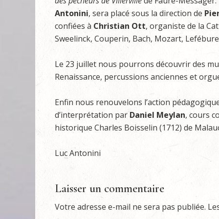
des pêcheurs de Villerville
de Fauré-Messager. 
Antonini
, sera placé sous la direction de
Pie
confiées à
Christian Ott
, organiste de la C
Sweelinck, Couperin, Bach, Mozart, Lefébure
Le 23 juillet nous pourrons découvrir des m
Renaissance, percussions anciennes et orgu
Enfin nous renouvelons l’action pédagogique 
d’interprétation par
Daniel Meylan
, cours c
historique Charles Boisselin (1712) de Malaucè
Luc Antonini
Laisser un commentaire
Votre adresse e-mail ne sera pas publiée.
Le