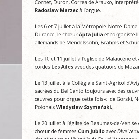
Cornet, Duron, Correa de Arauxo, interprét
Radoslaw Marzec
à l’orgue.
Les 6 et 7 juillet à la Métropole-Notre-Dame
Durance, le chœur
Apta Julia
et l’organiste
L
allemands de Mendelssohn, Brahms et Schum
Les 10 et 11 juillet à l’église de Malaucène
cordes
Les Ailes
avec des quatuors de Mozar
Le 13 juillet à la Collégiale Saint-Agricol d
sacrées du Bel Canto toujours avec des œuvres
œuvres pour orgue cette fois-ci de Gorski, N
Polonais
Wladyslaw Szymański
.
Le 20 juillet à l’église de Beaumes-de-Venise 
chœur de femmes
Cum Jubilo
avec
l’Ave Ver