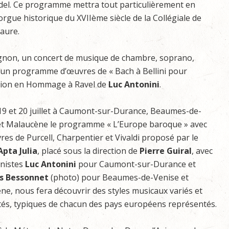
del. Ce programme mettra tout particulièrement en
’orgue historique du XVIIème siècle de la Collégiale de
aure.
’Avignon, un concert de musique de chambre, soprano,
un programme d’œuvres de « Bach à Bellini pour
ation en Hommage à Ravel de
Luc Antonini
.
 19 et 20 juillet à Caumont-sur-Durance, Beaumes-de-
et Malaucène le programme « L’Europe baroque » avec
es de Purcell, Charpentier et Vivaldi proposé par le
Apta Julia
, placé sous la direction de
Pierre Guiral
, avec
anistes
Luc Antonini
pour Caumont-sur-Durance et
s Bessonnet
(photo) pour Beaumes-de-Venise et
e, nous fera découvrir des styles musicaux variés et
tés, typiques de chacun des pays européens représentés.