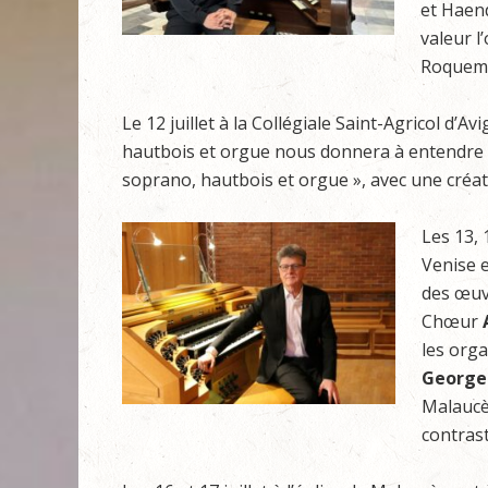
et Haen
valeur l
Roquem
Le 12 juillet à la Collégiale Saint-Agricol d
hautbois et orgue nous donnera à entendre 
soprano, hautbois et orgue », avec une cré
Les 13,
Venise 
des œuvr
Chœur
les org
George
Malaucèn
contras