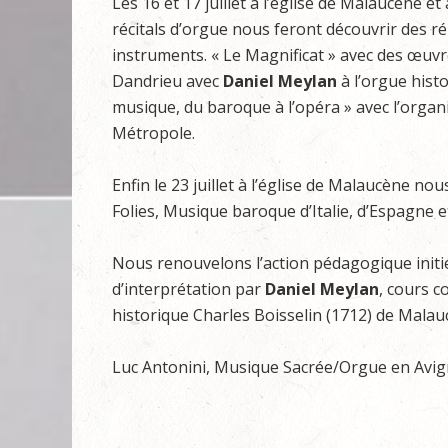
Les 16 et 17 juillet à l’église de Malaucène
récitals d’orgue nous feront découvrir des r
instruments. « Le Magnificat » avec des œuv
Dandrieu avec
Daniel Meylan
à l’orgue histo
musique, du baroque à l’opéra » avec l’organ
Métropole.
Enfin le 23 juillet à l’église de Malaucène 
Folies, Musique baroque d’Italie, d’Espagne 
Nous renouvelons l’action pédagogique initi
d’interprétation par
Daniel Meylan
, cours c
historique Charles Boisselin (1712) de Malaucè
Luc Antonini, Musique Sacrée/Orgue en Avi