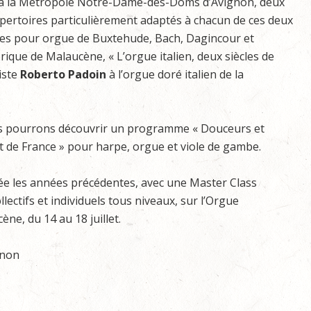
 et à la Métropole Notre-Dame-des-Doms d’Avignon, deux
épertoires particulièrement adaptés à chacun de ces deux
res pour orgue de Buxtehude, Bach, Dagincour et
rique de Malaucène, « L’orgue italien, deux siècles de
iste
Roberto Padoin
à l’orgue doré italien de la
nous pourrons découvrir un programme « Douceurs et
et de France » pour harpe, orgue et viole de gambe.
ée les années précédentes, avec une Master Class
ollectifs et individuels tous niveaux, sur l’Orgue
ne, du 14 au 18 juillet.
gnon