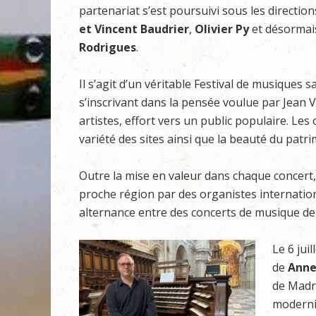
partenariat s’est poursuivi sous les directio
et Vincent Baudrier
,
Olivier Py
et désormais
Rodrigues
.
Il s’agit d’un véritable Festival de musiques s
s’inscrivant dans la pensée voulue par Jean V
artistes, effort vers un public populaire. Le
variété des sites ainsi que la beauté du patr
Outre la mise en valeur dans chaque concert,
proche région par des organistes internat
alternance entre des concerts de musique de
Le 6 jui
de
Anne
de Madri
modernit