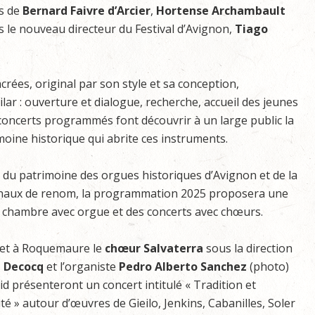
ns de
Bernard Faivre d’Arcier
,
Hortense Archambault
 le nouveau directeur du Festival d’Avignon,
Tiago
acrées, original par son style et sa conception,
ilar : ouverture et dialogue, recherche, accueil des jeunes
s concerts programmés font découvrir à un large public la
imoine historique qui abrite ces instruments.
 du patrimoine des orgues historiques d’Avignon et de la
ionaux de renom, la programmation 2025 proposera une
 chambre avec orgue et des concerts avec chœurs.
llet à Roquemaure le
chœur Salvaterra
sous la direction
 Decocq
et l’organiste
Pedro Alberto Sanchez
(photo)
d présenteront un concert intitulé « Tradition et
é » autour d’œuvres de Gieilo, Jenkins, Cabanilles, Soler