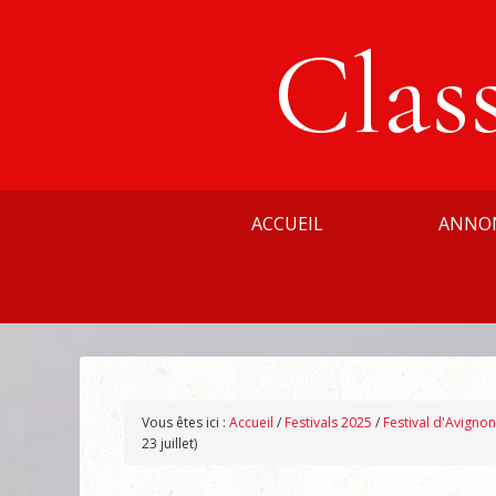
Clas
ACCUEIL
ANNO
Vous êtes ici :
Accueil
/
Festivals 2025
/
Festival d'Avigno
23 juillet)