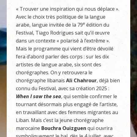
« Trouver une inspiration qui nous déplace ».
Avec le choix très politique de la langue
e
arabe, langue invitée de la 79
édition du
Festival, Tiago Rodrigues sait qu’il œuvre
dans un contexte « polarisé à l’extrême ».
Mais le programme qui vient d’être dévoilé
fera d’abord parler des corps : sur les dix
artistes de langue arabe, six sont des
chorégraphes. On y retrouvera le
chorégraphe libanais
Ali Chahrour
, déjà bien
connu du Festival, avec sa création 2025 :
When I saw the sea
, qui semble confirmer le
tournant désormais plus engagé de l’artiste,
en travaillant avec des femmes migrantes au
Liban. Mais c’est la jeune chorégraphe
marocaine
Bouchra Ouizguen
qui ouvrira
symboliquement le bal, dès le 4 juillet, avec